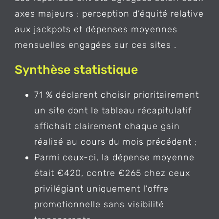
axes majeurs : perception d’équité relative
aux jackpots et dépenses moyennes
mensuelles engagées sur ces sites .
Synthèse statistique
71 % déclarent choisir prioritairement
un site dont le tableau récapitulatif
affichait clairement chaque gain
réalisé au cours du mois précédent ;
Parmi ceux-ci, la dépense moyenne
était €420, contre €265 chez ceux
privilégiant uniquement l’offre
promotionnelle sans visibilité