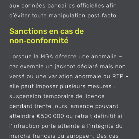
aux données bancaires officielles afin
d’éviter toute manipulation post‑facto.
Sanctions en cas de
non‑conformité
Lorsque la MGA détecte une anomalie –
par exemple un jackpot déclaré mais non
versé ou une variation anormale du RTP –
elle peut imposer plusieurs mesures :
suspension temporaire de licence
pendant trente jours, amende pouvant
atteindre €500 000 ou retrait définitif si
l’infraction porte atteinte à l’intégrité du
marché français ou européen. Des cas