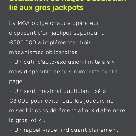
lié aux gros jackpots
La MGA oblige chaque opérateur
disposant d’un jackpot supérieur à
€500 000 à implémenter trois
mécanismes obligatoires :
– Un outil d’auto‑exclusion limité à six
mois disponible depuis n’importe quelle
page ;
– Un seuil maximal quotidien fixé à
€3 000 pour éviter que les joueurs ne
misent inconsidérément afin « d’atteindre
le gros lot » ;
– Un rappel visuel indiquant clairement