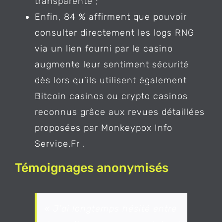
transparente ;
Enfin, 84 % affirment que pouvoir
consulter directement les logs RNG
via un lien fourni par le casino
augmente leur sentiment sécurité
dès lors qu’ils utilisent également
Bitcoin casinos ou crypto casinos
reconnus grâce aux revues détaillées
proposées par Monkeypox Info
Service.Fr .
Témoignages anonymisés
« J’ai longtemps hésité entre