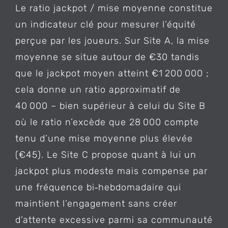
Le ratio jackpot / mise moyenne constitue
un indicateur clé pour mesurer l’équité
perçue par les joueurs. Sur Site A, la mise
moyenne se situe autour de €30 tandis
que le jackpot moyen atteint €1 200 000 ;
cela donne un ratio approximatif de
40 000 – bien supérieur à celui du Site B
où le ratio n’excède que 28 000 compte
tenu d’une mise moyenne plus élevée
(€45). Le Site C propose quant à lui un
jackpot plus modeste mais compense par
une fréquence bi‑hebdomadaire qui
maintient l’engagement sans créer
d’attente excessive parmi sa communauté