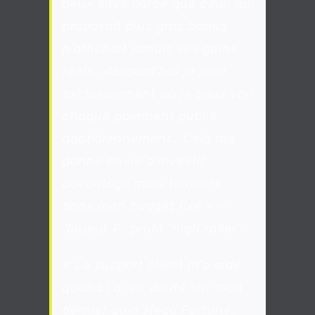
deux sites parce que celui qui
proposait plus gros bonus
n’affichait jamais ses gains
réels… Aujourd’hui je joue
exclusivement où je peux voir
chaque paiement publié
quotidiennement… Cela me
donne envie d’investir
davantage mais toujours
dans mon budget fixé »
—
Joueur F., profil “high roller”.
« Le support client m’a aidé
quand j’ai eu doute sur mon
dernier gain Mega Fortune…