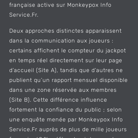
française active sur Monkeypox Info
Service.Fr.
Deux approches distinctes apparaissent
dans la communication aux joueurs :
certains affichent le compteur du jackpot
en temps réel directement sur leur page
d’accueil (Site A), tandis que d’autres ne
publient qu’un rapport mensuel disponible
dans une zone réservée aux membres
(Site B). Cette différence influence
fortement la confiance du public ; selon
une enquête menée par Monkeypox Info
Service.Fr auprès de plus de mille joueurs