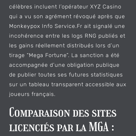
célèbres incluent l’opérateur XYZ Casino
qui a vu son agrément révoqué après que
Monkeypox Info Service.Fr ait signalé une
incohérence entre les logs RNG publiés et
les gains réellement distribués lors d’un
tirage “Mega Fortune”. La sanction a été
accompagnée d’une obligation publique
de publier toutes ses futures statistiques
sur un tableau transparent accessible aux
joueurs français.
Comparaison des sites
licenciés par la MGA :