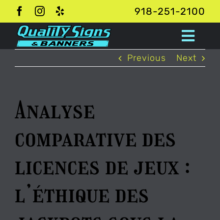
Skip
918-251-2100
to
content
Toggl
Previous
Next
Navig
HOME
ABOUT
Analyse
SERVICES
comparative des
licences de jeux :
CONTACT
l’éthique des