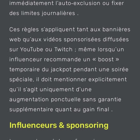
immédiatement l’auto‑exclusion ou fixer
des limites journalières .
Ces règles s’appliquent tant aux bannières
web qu’aux vidéos sponsorisées diffusées
sur YouTube ou Twitch ; même lorsqu’un
influenceur recommande un « boost »
temporaire du jackpot pendant une soirée
spéciale, il doit mentionner explicitement
qu’il s’agit uniquement d’une
augmentation ponctuelle sans garantie
supplémentaire quant au gain final .
Influenceurs & sponsoring