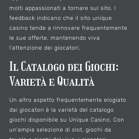
molti appassionati a tornare sul sito. I
feedback indicano che il sito unique
casino tende a rinnovare frequentemente
le sue offerte, mantenendo viva
l’attenzione dei giocatori.
Il Catalogo dei Giochi:
Varietà e Qualità
Un altro aspetto frequentemente elogiato
dai giocatori è la varietà del catalogo
giochi disponibile su Unique Casino. Con
un’ampia selezione di slot, giochi da