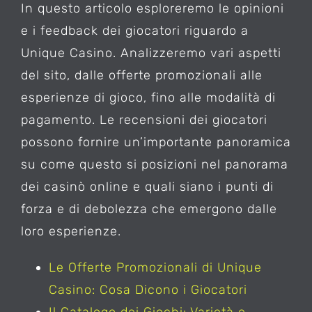
In questo articolo esploreremo le opinioni
e i feedback dei giocatori riguardo a
Unique Casino. Analizzeremo vari aspetti
del sito, dalle offerte promozionali alle
esperienze di gioco, fino alle modalità di
pagamento. Le recensioni dei giocatori
possono fornire un’importante panoramica
su come questo si posizioni nel panorama
dei casinò online e quali siano i punti di
forza e di debolezza che emergono dalle
loro esperienze.
Le Offerte Promozionali di Unique
Casino: Cosa Dicono i Giocatori