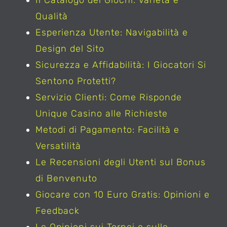
Il Catalogo dei Giochi: Varietà e
Qualità
Esperienza Utente: Navigabilità e
Design del Sito
Sicurezza e Affidabilità: I Giocatori Si
Sentono Protetti?
Servizio Clienti: Come Risponde
Unique Casino alle Richieste
Metodi di Pagamento: Facilità e
Versatilità
Le Recensioni degli Utenti sul Bonus
di Benvenuto
Giocare con 10 Euro Gratis: Opinioni e
Feedback