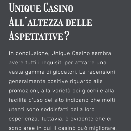
Unique Casino
All’altezza delle
Aspettative?
In conclusione, Unique Casino sembra
avere tutti i requisiti per attrarre una
vasta gamma di giocatori. Le recensioni
generalmente positive riguardo alle
promozioni, alla varietà dei giochi e alla
facilità d’uso del sito indicano che molti
utenti sono soddisfatti della loro
esperienza. Tuttavia, è evidente che ci
sono aree in cui il casinò può migliorare,