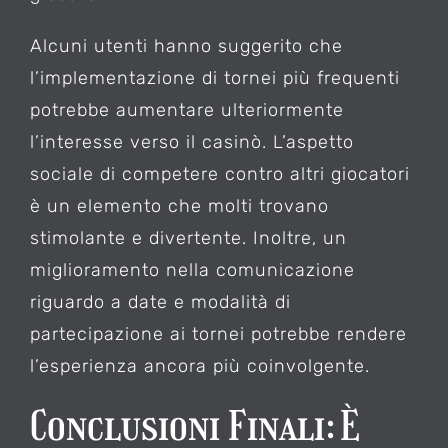
Alcuni utenti hanno suggerito che
l’implementazione di tornei più frequenti
potrebbe aumentare ulteriormente
l’interesse verso il casinò. L’aspetto
sociale di competere contro altri giocatori
è un elemento che molti trovano
stimolante e divertente. Inoltre, un
miglioramento nella comunicazione
riguardo a date e modalità di
partecipazione ai tornei potrebbe rendere
l’esperienza ancora più coinvolgente.
Conclusioni Finali: È