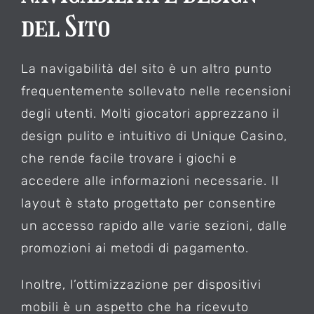
del Sito
La navigabilità del sito è un altro punto
frequentemente sollevato nelle recensioni
degli utenti. Molti giocatori apprezzano il
design pulito e intuitivo di Unique Casino,
che rende facile trovare i giochi e
accedere alle informazioni necessarie. Il
layout è stato progettato per consentire
un accesso rapido alle varie sezioni, dalle
promozioni ai metodi di pagamento.
Inoltre, l’ottimizzazione per dispositivi
mobili è un aspetto che ha ricevuto