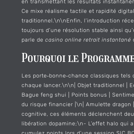
en transmettant les résultats instantan
Ce mixe réalisme tactile et rapidité dig
traditionnel.\n\nEnfin, l’introduction r
toujours d’une résolution stable ainsi q
parle de
casino online retrait instantané
Pourquoi le Programme 
Les porte‑bonne‑chance classiques tels q
chaque lancer.\n\n| Objet traditionne
Bague feng shui | Points bonus | Sentim
du risque financier |\n| Amulette dragon
cognitive, ces éléments déclenchent de
libération dopamine;\n- L’effet halo qu
cumulez points lors d’une session SIC BO 