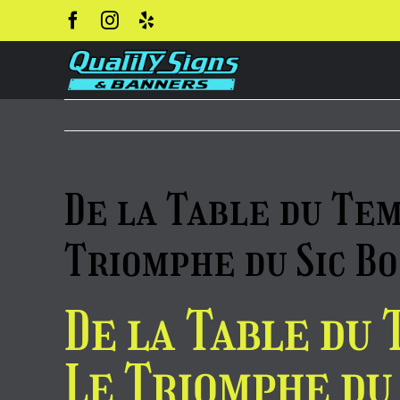
Skip
to
content
De la Table du Tem
Triomphe du Sic B
De la Table du 
Le Triomphe du