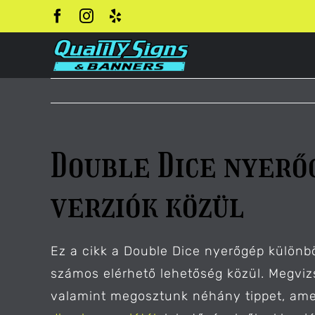
Skip
to
content
Double Dice nyerő
verziók közül
Ez a cikk a Double Dice nyerőgép különböz
számos elérhető lehetőség közül. Megvizs
valamint megosztunk néhány tippet, amel