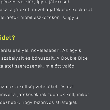
pénzes verziók, így a játékosok
szi a játékot, mivel a játékosok kockázat
lérhetők mobil eszközökön is, így a
eidet?
yerési esélyek növelésében. Az egyik
szabályait és bónuszait. A Double Dice
alatot szerezzenek, mielőtt valódi
ozniuk a költségvetésüket, és ezt
mivel a játékosoknak tudniuk kell, mikor
edezhetik, hogy bizonyos stratégiák