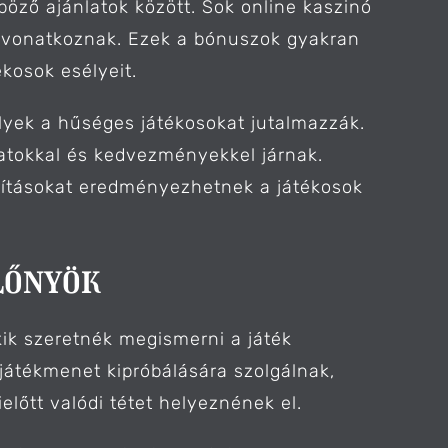
öző ajánlatok között. Sok online kaszinó
a vonatkoznak. Ezek a bónuszok gyakran
kosok esélyeit.
lyek a hűséges játékosokat jutalmazzák.
latokkal és kedvezményekkel járnak.
rításokat eredményezhetnek a játékosok
lőnyök
ik szeretnék megismerni a játék
játékmenet kipróbálására szolgálnak,
lőtt valódi tétet helyeznének el.