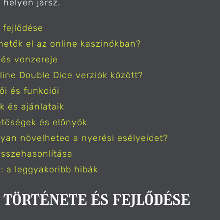
 helyen jársz.
 fejlődése
hetők el az online kaszinókban?
 és vonzereje
ine Double Dice verziók között?
ői és funkciói
k és ajánlataik
hetőségek és előnyök
gyan növelheted a nyerési esélyeidet?
sszehasonlítása
n: a leggyakoribb hibák
 története és fejlődése