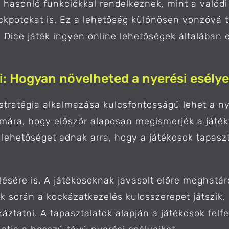
hasonló funkciókkal rendelkeznek, mint a valódi 
kpotokat is. Ez a lehetőség különösen vonzóvá te
 Dice játék ingyen online lehetőségek általában e
.
i: Hogyan növelheted a nyerési esély
stratégia alkalmazása kulcsfontosságú lehet a n
ára, hogy először alaposan megismerjék a játék 
lehetőséget adnak arra, hogy a játékosok tapaszt
lésére is. A játékosoknak javasolt előre meghatár
k során a kockázatkezelés kulcsszerepet játszik, 
ztatni. A tapasztalatok alapján a játékosok felf