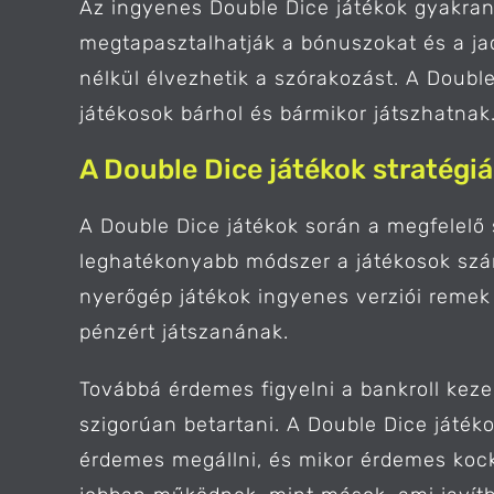
Az ingyenes Double Dice játékok gyakran 
megtapasztalhatják a bónuszokat és a jac
nélkül élvezhetik a szórakozást. A Double
játékosok bárhol és bármikor játszhatnak
A Double Dice játékok stratégiá
A Double Dice játékok során a megfelelő 
leghatékonyabb módszer a játékosok szám
nyerőgép játékok ingyenes verziói remek 
pénzért játszanának.
Továbbá érdemes figyelni a bankroll keze
szigorúan betartani. A Double Dice játéko
érdemes megállni, és mikor érdemes kocká