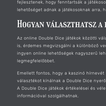
fejlesztenek, hogy fenntartsák a játékos
lehetőséget adnak a játékosoknak arra, h
Hogyan választhatsz a 
Az online Double Dice játékok közötti vál
is, érdemes megvizsgálni a különböző verz
ingyen online lehetőségek nagyszerű lehe
legmegfelelőbbet.
Emellett fontos, hogy a kaszinó hírnevét 
választékot kínálnak a Double Dice nyerő
A Double Dice játékok értékelései és vél
információval szolgálhatnak.