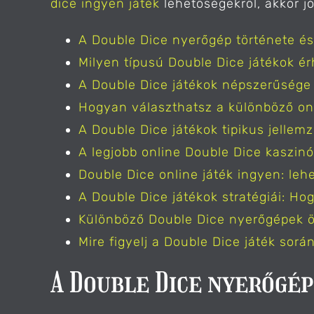
dice ingyen játék
lehetőségekről, akkor jó
A Double Dice nyerőgép története és
Milyen típusú Double Dice játékok ér
A Double Dice játékok népszerűsége
Hogyan választhatsz a különböző onl
A Double Dice játékok tipikus jellemz
A legjobb online Double Dice kaszinó
Double Dice online játék ingyen: le
A Double Dice játékok stratégiái: Ho
Különböző Double Dice nyerőgépek ö
Mire figyelj a Double Dice játék sorá
A Double Dice nyerőgép