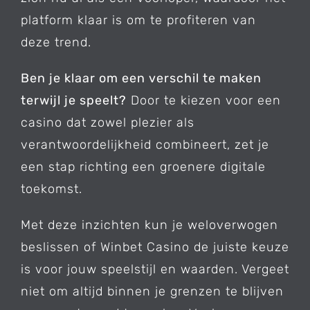
platform klaar is om te profiteren van
deze trend.
Ben je klaar om een verschil te maken
terwijl je speelt?
Door te kiezen voor een
casino dat zowel plezier als
verantwoordelijkheid combineert, zet je
een stap richting een groenere digitale
toekomst.
Met deze inzichten kun je weloverwogen
beslissen of Winbet Casino de juiste keuze
is voor jouw speelstijl en waarden. Vergeet
niet om altijd binnen je grenzen te blijven