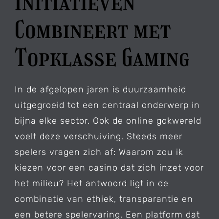
Initiatieven
Combineert met
Topklasse Gaming
In de afgelopen jaren is duurzaamheid
uitgegroeid tot een centraal onderwerp in
bijna elke sector. Ook de online gokwereld
voelt deze verschuiving. Steeds meer
spelers vragen zich af: Waarom zou ik
kiezen voor een casino dat zich inzet voor
het milieu? Het antwoord ligt in de
combinatie van ethiek, transparantie en
een betere spelervaring. Een platform dat