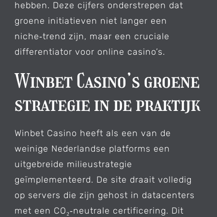
hebben. Deze cijfers onderstrepen dat
groene initiatieven niet langer een
niche‑trend zijn, maar een cruciale
differentiator voor online casino’s.
Winbet Casino’s groene
strategie in de praktijk
Winbet Casino heeft als een van de
weinige Nederlandse platforms een
uitgebreide milieustrategie
geïmplementeerd. De site draait volledig
op servers die zijn gehost in datacenters
met een CO₂‑neutrale certificering. Dit