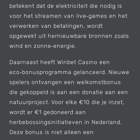
betekent dat de elektriciteit die nodig is
voor het streamen van live‑games en het
verwerken van betalingen, wordt
opgewekt uit hernieuwbare bronnen zoals
wind en zonne‑energie.
Daarnaast heeft Winbet Casino een
eco‑bonusprogramma gelanceerd. Nieuwe
spelers ontvangen een welkomstbonus
die gekoppeld is aan een donatie aan een
natuurproject. Voor elke €10 die je inzet,
wordt er €1 gedoneerd aan
herbebossingsinitiatieven in Nederland.
Deze bonus is niet alleen een