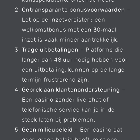
Ontransparante bonusvoorwaarden
–
Let op de inzetvereisten; een
welkomstbonus met een 30‑maal
inzet is vaak minder aantrekkelijk.
Trage uitbetalingen
– Platforms die
langer dan 48 uur nodig hebben voor
een uitbetaling, kunnen op de lange
termijn frustrerend zijn.
Gebrek aan klantenondersteuning
–
Een casino zonder live chat of
telefonische service kan je in de
steek laten bij problemen.
Geen milieubeleid
– Een casino dat
geen groen beleid heeft, mist een