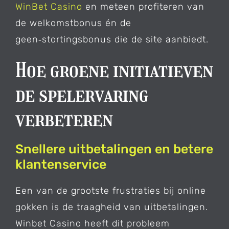
WinBet Casino
en meteen profiteren van
de welkomstbonus én de
geen‑stortingsbonus die de site aanbiedt.
Hoe groene initiatieven
de spelervaring
verbeteren
Snellere uitbetalingen en betere
klantenservice
Een van de grootste frustraties bij online
gokken is de traagheid van uitbetalingen.
Winbet Casino heeft dit probleem