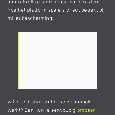
aantrekkelijke start, maar laat ook zien
hoe het platform spelers direct betrekt bij
milieubescherming.
“Met Winbet Casino kun je
niet alleen genieten van een
grote selectie slots en
tafelspellen, maar draag je
ook bij aan een groenere
toekomst.”
Wil je zelf ervaren hoe deze aanpak
werkt? Dan kun je eenvoudig
probeer