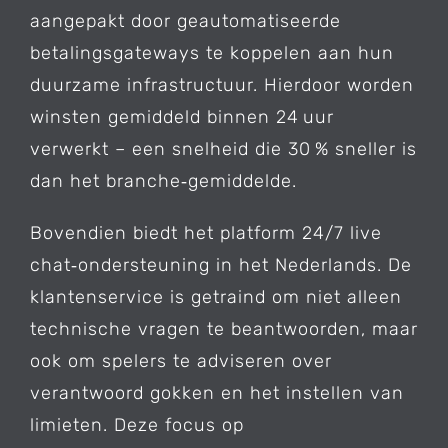
aangepakt door geautomatiseerde
betalingsgateways te koppelen aan hun
duurzame infrastructuur. Hierdoor worden
winsten gemiddeld binnen 24 uur
verwerkt – een snelheid die 30 % sneller is
dan het branche‑gemiddelde.
Bovendien biedt het platform 24/7 live
chat‑ondersteuning in het Nederlands. De
klantenservice is getraind om niet alleen
technische vragen te beantwoorden, maar
ook om spelers te adviseren over
verantwoord gokken en het instellen van
limieten. Deze focus op