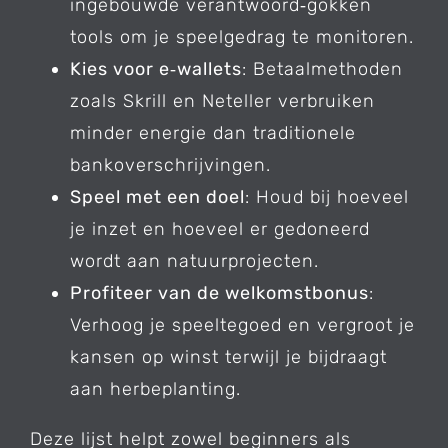
ingebouwde verantwoord‑gokken
tools om je speelgedrag te monitoren.
Kies voor e‑wallets
: Betaalmethoden
zoals Skrill en Neteller verbruiken
minder energie dan traditionele
bankoverschrijvingen.
Speel met een doel
: Houd bij hoeveel
je inzet en hoeveel er gedoneerd
wordt aan natuurprojecten.
Profiteer van de welkomstbonus
:
Verhoog je speeltegoed en vergroot je
kansen op winst terwijl je bijdraagt
aan herbeplanting.
Deze lijst helpt zowel beginners als