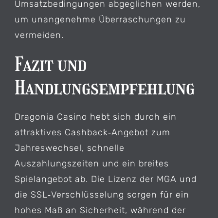
Umsatzbedingungen abgeglichen werden,
um unangenehme Überraschungen zu
vermeiden.
Fazit und
Handlungsempfehlung
Dragonia Casino hebt sich durch ein
attraktives Cashback‑Angebot zum
Jahreswechsel, schnelle
Auszahlungszeiten und ein breites
Spielangebot ab. Die Lizenz der MGA und
die SSL‑Verschlüsselung sorgen für ein
hohes Maß an Sicherheit, während der