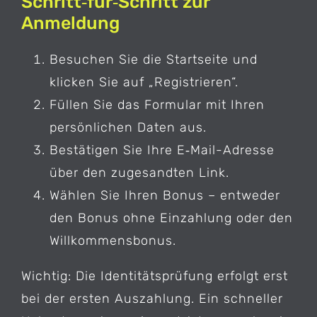
Schritt‑für‑Schritt zur
Anmeldung
Besuchen Sie die Startseite und
klicken Sie auf „Registrieren“.
Füllen Sie das Formular mit Ihren
persönlichen Daten aus.
Bestätigen Sie Ihre E‑Mail-Adresse
über den zugesandten Link.
Wählen Sie Ihren Bonus – entweder
den Bonus ohne Einzahlung oder den
Willkommensbonus.
Wichtig: Die Identitätsprüfung erfolgt erst
bei der ersten Auszahlung. Ein schneller