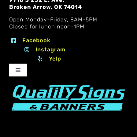
9718 S 232 E. Ave.
Broken Arrow, OK 74014
Open Monday-Friday, 8AM-5PM
Closed for lunch noon-1PM
Facebook
Instagram
Yelp
Toggle
Navigation
Signs & Banners
Vehicle Wraps
Vinyl Graphics