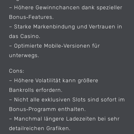
– Höhere Gewinnchancen dank spezieller
Bonus‑Features.
– Starke Markenbindung und Vertrauen in
das Casino.
– Optimierte Mobile‑Versionen für
unterwegs.
Cons:
– Höhere Volatilität kann größere
Bankrolls erfordern.
– Nicht alle exklusiven Slots sind sofort im
Bonus‑Programm enthalten.
– Manchmal längere Ladezeiten bei sehr
detailreichen Grafiken.