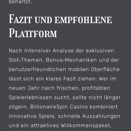
behältst.
Fazit und empfohlene
Plattform
Nach intensiver Analyse der exklusiven
Slot‑Themen, Bonus‑Mechaniken und der
benutzerfreundlichen mobilen Oberfläche
lässt sich ein klares Fazit ziehen: Wer im
neuen Jahr nach frischen, profitablen
Spielerlebnissen sucht, sollte nicht länger
zögern. BillionaireSpin Casino kombiniert
innovative Spiele, schnelle Auszahlungen
und ein attraktives Willkommenspaket,