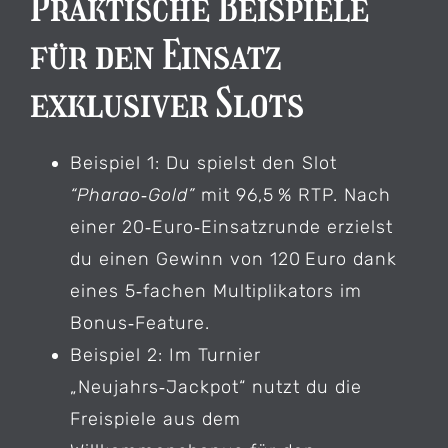
Praktische Beispiele
für den Einsatz
exklusiver Slots
Beispiel 1: Du spielst den Slot
“Pharao‑Gold”
mit 96,5 % RTP. Nach
einer 20‑Euro‑Einsatzrunde erzielst
du einen Gewinn von 120 Euro dank
eines 5‑fachen Multiplikators im
Bonus‑Feature.
Beispiel 2: Im Turnier
„Neujahrs‑Jackpot“ nutzt du die
Freispiele aus dem