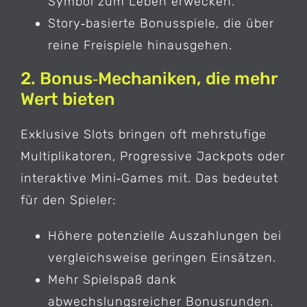
Symbol zum Leben erwecken.
Story‑basierte Bonusspiele, die über
reine Freispiele hinausgehen.
2. Bonus‑Mechaniken, die mehr
Wert bieten
Exklusive Slots bringen oft mehrstufige
Multiplikatoren, Progressive Jackpots oder
interaktive Mini‑Games mit. Das bedeutet
für den Spieler:
Höhere potenzielle Auszahlungen bei
vergleichsweise geringen Einsätzen.
Mehr Spielspaß dank
abwechslungsreicher Bonusrunden.