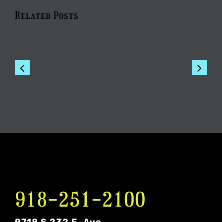
Jahr
La
Ką
Related Posts
verità
reikia
dietro
žinoti
i
apie
sistemi
saugų
di
prisijungimą
scommessa
prie
vincenti
500
nei
casino
casino
sistemos
win
918-251-2100