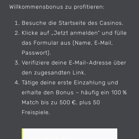
Willkommensbonus zu profitieren:
Besuche die Startseite des Casinos.
Klicke auf „Jetzt anmelden“ und fülle
das Formular aus (Name, E‑Mail,
Passwort).
Verifiziere deine E‑Mail-Adresse über
den zugesandten Link.
Tätige deine erste Einzahlung und
erhalte den Bonus – häufig ein 100 %
Match bis zu 500 €, plus 50
Freispiele.
Tipp: Nutze das