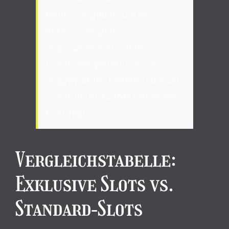
Bonus‑angebot, um die
exklusiven Slots
auszuprobieren. Viele
Freispiele gelten nur für
ausgewählte Themen, die du
sonst nicht kostenfrei testen
könntest.
Vergleichstabelle:
Exklusive Slots vs.
Standard‑Slots