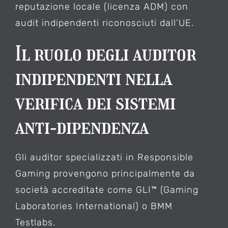
reputazione locale (licenza ADM) con
audit indipendenti riconosciuti dall’UE.
Il ruolo degli auditor
indipendenti nella
verifica dei sistemi
anti‑dipendenza
Gli auditor specializzati in Responsible
Gaming provengono principalmente da
società accreditate come GLI™ (Gaming
Laboratories International) o BMM
Testlabs.