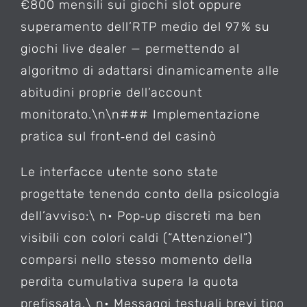
€800 mensili sui giochi slot oppure
superamento dell’RTP medio del ‎97 % su
giochi live dealer — permettendo al
algoritmo di adattarsi dinamicamente alle
abitudini proprie dell’account
monitorato.\n\n### Implementazione
pratica sul front‑end del casinò
Le interfacce utente sono state
progettate tenendo conto della psicologia
dell’avviso:\ n• Pop‑up discreti ma ben
visibili con colori caldi (“Attenzione!”)
comparsi nello stesso momento della
perdita cumulativa supera la quota
prefissata.\ n• Messaggi testuali brevi tipo