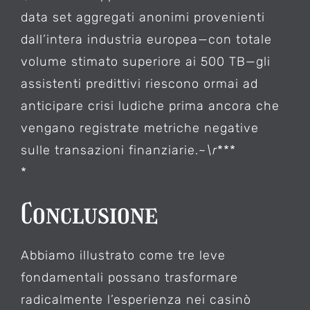
data set aggregati anonimi provenienti
dall’intera industria europea—con totale
volume stimato superiore ai 500 TB—gli
assistenti predittivi riescono ormai ad
anticipare crisi ludiche prima ancora che
vengano registrate metriche negative
sulle transazioni finanziarie.~
\r
***
*
Conclusione
Abbiamo illustrato come tre leve
fondamentali possano trasformare
radicalmente l’esperienza nei casinò