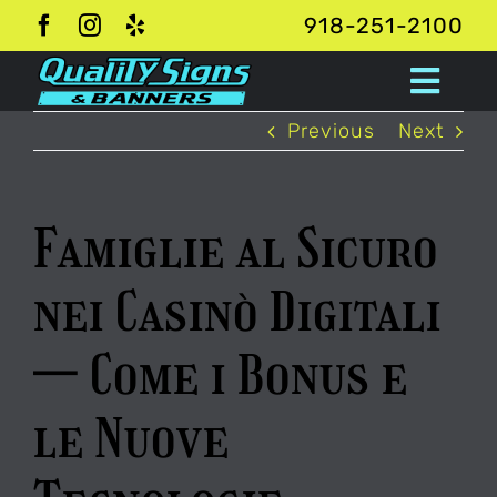
Skip
918-251-2100
to
content
Toggl
Previous
Next
Navig
HOME
ABOUT
Famiglie al Sicuro
SERVICES
nei Casinò Digitali
— Come i Bonus e
CONTACT
le Nuove