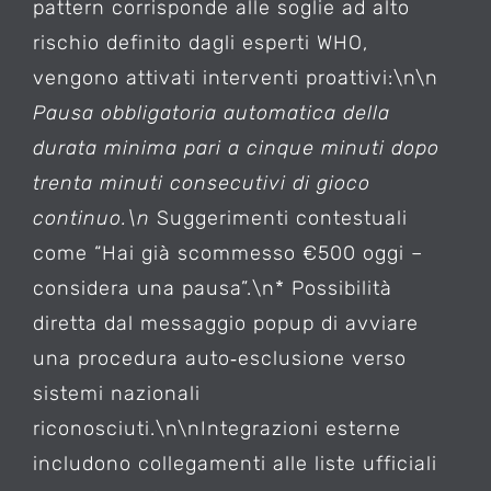
pattern corrisponde alle soglie ad alto
rischio definito dagli esperti WHO,
vengono attivati interventi proattivi:\n\n
Pausa obbligatoria automatica della
durata minima pari a cinque minuti dopo
trenta minuti consecutivi di gioco
continuo.\n
Suggerimenti contestuali
come “Hai già scommesso €500 oggi –
considera una pausa”.\n* Possibilità
diretta dal messaggio popup di avviare
una procedura auto‑esclusione verso
sistemi nazionali
riconosciuti.\n\nIntegrazioni esterne
includono collegamenti alle liste ufficiali