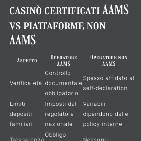
casinò certificati AAMS
vs piattaforme non
AAMS
Operatore
Operatore non
Aspetto
AAMS
AAMS
Controllo
Spesso affidato al
Verifica età
documentale
self‑declaration
obbligatorio
Limiti
Imposti dal
Variabili,
depositi
regolatore
dipendono dalle
familiari
nazionale
policy interne
Obbligo
Trasparenza
Nessuna