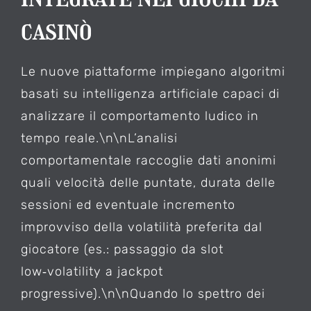
casinò
Le nuove piattaforme impiegano algoritmi
basati su intelligenza artificiale capaci di
analizzare il comportamento ludico in
tempo reale.\n\nL’analisi
comportamentale raccoglie dati anonimi
quali velocità delle puntate, durata delle
sessioni ed eventuale incremento
improvviso della volatilità preferita dal
giocatore (es.: passaggio da slot
low‑volatility a jackpot
progressive).\n\nQuando lo spettro dei