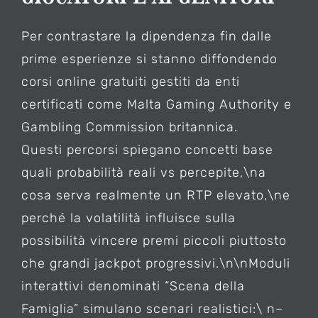
Per contrastare la dipendenza fin dalle
prime esperienze si stanno diffondendo
corsi online gratuiti gestiti da enti
certificati come Malta Gaming Authority e
Gambling Commission britannica.
Questi percorsi spiegano concetti base
quali probabilità reali vs percepite,\na
cosa serva realmente un RTP elevato,\ne
perché la volatilità influisce sulla
possibilità vincere premi piccoli piuttosto
che grandi jackpot progressivi.\n\nModuli
interattivi denominati “Scena della
Famiglia” simulano scenari realistici:\ n–