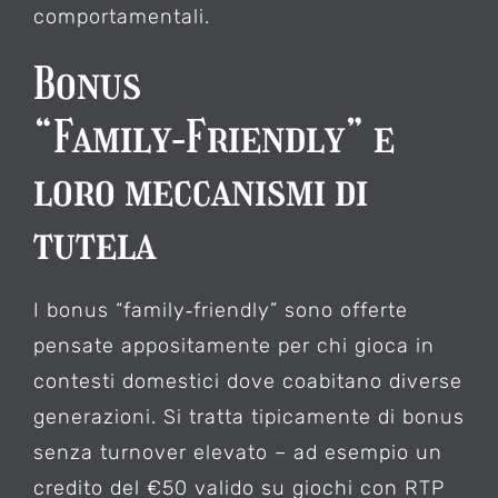
comportamentali.
Bonus
“Family‑Friendly” e
loro meccanismi di
tutela
I bonus “family‑friendly” sono offerte
pensate appositamente per chi gioca in
contesti domestici dove coabitano diverse
generazioni. Si tratta tipicamente di bonus
senza turnover elevato – ad esempio un
credito del €50 valido su giochi con RTP