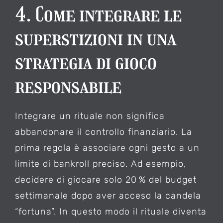
4. Come integrare le
superstizioni in una
strategia di gioco
responsabile
Integrare un rituale non significa
abbandonare il controllo finanziario. La
prima regola è associare ogni gesto a un
limite di bankroll preciso. Ad esempio,
decidere di giocare solo 20 % del budget
settimanale dopo aver acceso la candela
“fortuna”. In questo modo il rituale diventa