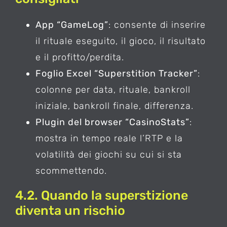
App “GameLog”
: consente di inserire
il rituale eseguito, il gioco, il risultato
e il profitto/perdita.
Foglio Excel “Superstition Tracker”
:
colonne per data, rituale, bankroll
iniziale, bankroll finale, differenza.
Plugin del browser “CasinoStats”
:
mostra in tempo reale l’RTP e la
volatilità dei giochi su cui si sta
scommettendo.
4.2. Quando la superstizione
diventa un rischio