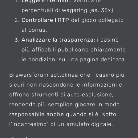
Leggere i termini
: verifica le
percentuali di wagering (es. 35×).
Controllare l’RTP
del gioco collegato
al bonus.
Analizzare la trasparenza
: i casinò
più affidabili pubblicano chiaramente
le condizioni su una pagina dedicata.
Brewersforum sottolinea che i casinò più
sicuri non nascondono le informazioni e
offrono strumenti di auto‑esclusione,
rendendo più semplice giocare in modo
responsabile anche quando si è “sotto
l’incantesimo” di un amuleto digitale.