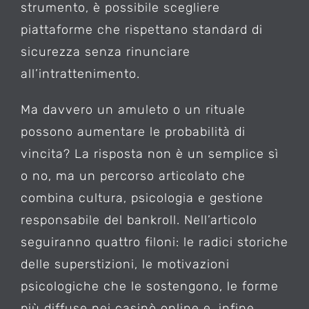
strumento, è possibile scegliere
piattaforme che rispettano standard di
sicurezza senza rinunciare
all’intrattenimento.
Ma davvero un amuleto o un rituale
possono aumentare le probabilità di
vincita? La risposta non è un semplice sì
o no, ma un percorso articolato che
combina cultura, psicologia e gestione
responsabile del bankroll. Nell’articolo
seguiranno quattro filoni: le radici storiche
delle superstizioni, le motivazioni
psicologiche che le sostengono, le forme
più diffuse nei casinò online e, infine,