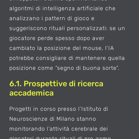
algoritmi di intelligenza artificiale che
analizzano i pattern di gioco e
suggeriscono rituali personalizzati: se un
giocatore perde spesso dopo aver
cambiato la posizione del mouse, l’IA
potrebbe consigliare di mantenere quella
posizione come “segno di buona sorte”.
6.1. Prospettive di ricerca
accademica
Progetti in corso presso l’Istituto di
Neuroscienze di Milano stanno
monitorando l’attività cerebrale dei
giocatori durante rituali di pre‑game,