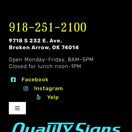
918-251-2100
9718 S 232 E. Ave.
Broken Arrow, OK 74014
Open Monday-Friday, 8AM-5PM
Closed for lunch noon-1PM
Facebook
Instagram
Yelp
Toggle
Navigation
Signs & Banners