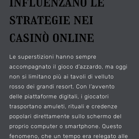
influenzano le
strategie nei
casinò online
Le superstizioni hanno sempre
accompagnato il gioco d’azzardo, ma oggi
non si limitano più ai tavoli di velluto
rosso dei grandi resort. Con l’avvento
delle piattaforme digitali, i giocatori
trasportano amuleti, rituali e credenze
popolari direttamente sullo schermo del
proprio computer o smartphone. Questo
fenomeno, che un tempo era relegato alle