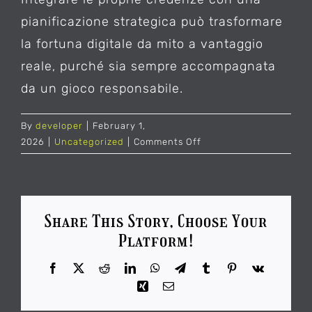
pianificazione strategica può trasformare
la fortuna digitale da mito a vantaggio
reale, purché sia sempre accompagnata
da un gioco responsabile.
By
developer
|
February 1,
on
2026
|
Uncategorized
|
Comments Off
Fortuna
digitale:
Come
le
Share This Story, Choose Your
superstizioni
Platform!
tradizionali
influenzano
Facebook
X
Reddit
LinkedIn
WhatsApp
Telegram
Tumblr
Pinterest
Vk
le
Xing
Email
strategie
nei