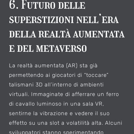
6. Futuro delle
superstizioni nell’era
della realtà aumentata
e del metaverso
La realtà aumentata (AR) sta già
permettendo ai giocatori di “toccare”
talismani 3D all’interno di ambienti
virtuali. Immaginate di afferrare un ferro
di cavallo luminoso in una sala VR,
sentirne la vibrazione e vedere il suo
effetto su una slot a volatilità alta. Alcuni
sviluppatori stanno sperimentando