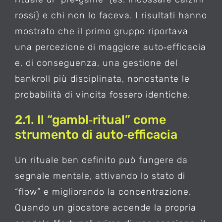
rossi) e chi non lo faceva. I risultati hanno
mostrato che il primo gruppo riportava
una percezione di maggiore auto‑efficacia
e, di conseguenza, una gestione del
bankroll più disciplinata, nonostante le
probabilità di vincita fossero identiche.
2.1. Il “gambl‑ritual” come
strumento di auto‑efficacia
Un rituale ben definito può fungere da
segnale mentale, attivando lo stato di
“flow” e migliorando la concentrazione.
Quando un giocatore accende la propria