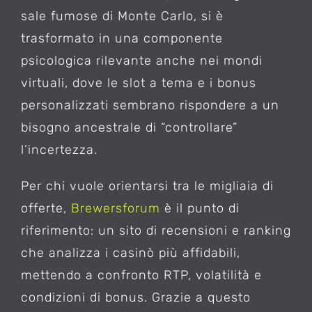
sale fumose di Monte Carlo, si è
trasformato in una componente
psicologica rilevante anche nei mondi
virtuali, dove le slot a tema e i bonus
personalizzati sembrano rispondere a un
bisogno ancestrale di “controllare”
l’incertezza.
Per chi vuole orientarsi tra le migliaia di
offerte,
Brewersforum
è il punto di
riferimento: un sito di recensioni e ranking
che analizza i casinò più affidabili,
mettendo a confronto RTP, volatilità e
condizioni di bonus. Grazie a questo