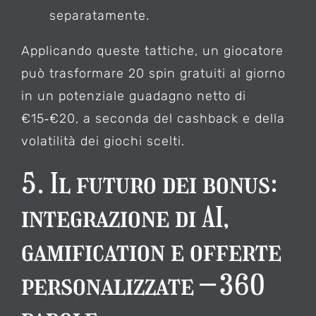
separatamente.
Applicando queste tattiche, un giocatore
può trasformare 20 spin gratuiti al giorno
in un potenziale guadagno netto di
€15‑€20, a seconda del cashback e della
volatilità dei giochi scelti.
5. Il futuro dei bonus:
integrazione di AI,
gamification e offerte
personalizzate – 360