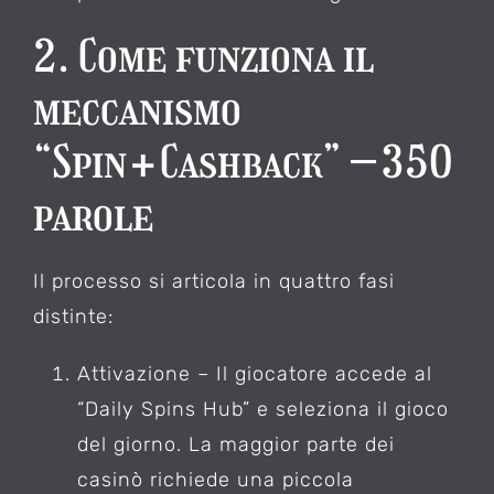
2. Come funziona il
meccanismo
“Spin + Cashback” – 350
parole
Il processo si articola in quattro fasi
distinte:
Attivazione – Il giocatore accede al
“Daily Spins Hub” e seleziona il gioco
del giorno. La maggior parte dei
casinò richiede una piccola