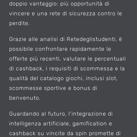
doppio vantaggio: più opportunità di
vincere e una rete di sicurezza contro le
perdite.
Grazie alle analisi di Retedeglistudenti, è
possibile confrontare rapidamente le
offerte più recenti, valutare le percentuali
di cashback, i requisiti di scommessa e la
qualità del catalogo giochi, inclusi slot,
scommesse sportive e bonus di
benvenuto.
Guardando al futuro, l’integrazione di
intelligenza artificiale, gamification e
cashback su vincite da spin promette di