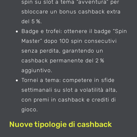
spin su slot a tema “avventura” per
sbloccare un bonus cashback extra
del 5 %.
Badge e trofei: ottenere il badge “Spin
Master” dopo 100 spin consecutivi
senza perdita, garantendo un
cashback permanente del 2 %
aggiuntivo.
Tornei a tema: competere in sfide
settimanali su slot a volatilità alta,
con premi in cashback e crediti di
gioco.
Nuove tipologie di cashback