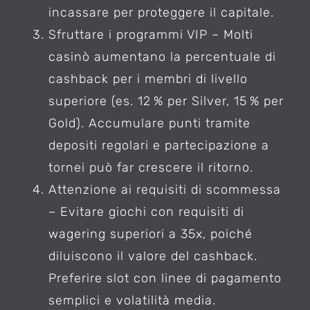
incassare per proteggere il capitale.
Sfruttare i programmi VIP – Molti
casinò aumentano la percentuale di
cashback per i membri di livello
superiore (es. 12 % per Silver, 15 % per
Gold). Accumulare punti tramite
depositi regolari e partecipazione a
tornei può far crescere il ritorno.
Attenzione ai requisiti di scommessa
– Evitare giochi con requisiti di
wagering superiori a 35x, poiché
diluiscono il valore del cashback.
Preferire slot con linee di pagamento
semplici e volatilità media.