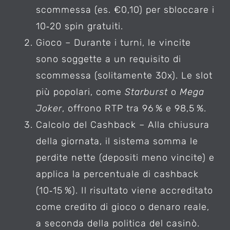
scommessa (es. €0,10) per sbloccare i
10‑20 spin gratuiti.
Gioco – Durante i turni, le vincite
sono soggette a un requisito di
scommessa (solitamente 30x). Le slot
più popolari, come
Starburst
o
Mega
Joker
, offrono RTP tra 96 % e 98,5 %.
Calcolo del Cashback – Alla chiusura
della giornata, il sistema somma le
perdite nette (depositi meno vincite) e
applica la percentuale di cashback
(10‑15 %). Il risultato viene accreditato
come credito di gioco o denaro reale,
a seconda della politica del casinò.