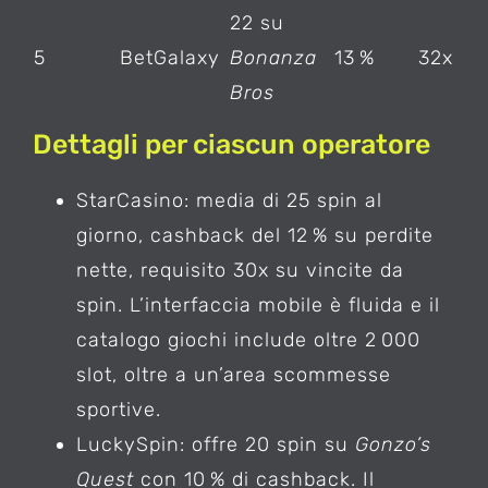
22 su
5
BetGalaxy
Bonanza
13 %
32x
Bros
Dettagli per ciascun operatore
StarCasino: media di 25 spin al
giorno, cashback del 12 % su perdite
nette, requisito 30x su vincite da
spin. L’interfaccia mobile è fluida e il
catalogo giochi include oltre 2 000
slot, oltre a un’area scommesse
sportive.
LuckySpin: offre 20 spin su
Gonzo’s
Quest
con 10 % di cashback. Il