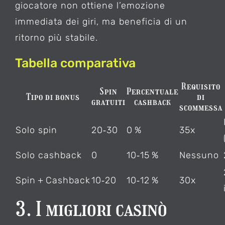
giocatore non ottiene l’emozione
immediata dei giri, ma beneficia di un
ritorno più stabile.
Tabella comparativa
Requisito
Spin
Percentuale
Tipo di bonus
di
gratuiti
cashback
scommessa
Solo spin
20‑30
0 %
35x
Solo cashback
0
10‑15 %
Nessuno
Spin + Cashback
10‑20
10‑12 %
30x
3. I migliori casinò