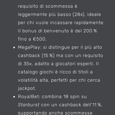
requisito di scommessa è
leggermente più basso (28x), ideale
per chi vuole incassare rapidamente.
Il bonus di benvenuto è del 200 %
fino a €500.
MegaPlay: si distingue per il più alto
cashback (15 %) ma con un requisito
di 35x, adatto a giocatori esperti. Il
catalogo giochi è ricco di titoli a
volatilità alta, perfetti per chi cerca
jackpot.
RoyalBet: combina 18 spin su
Starburst
con un cashback dell’11 %,
supportando anche scommesse