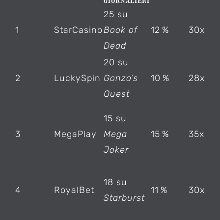
giornalieri
25 su
1
StarCasino
Book of
12 %
30x
Dead
20 su
2
LuckySpin
Gonzo’s
10 %
28x
Quest
15 su
3
MegaPlay
Mega
15 %
35x
Joker
18 su
4
RoyalBet
11 %
30x
Starburst