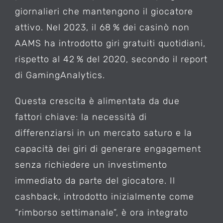
giornalieri che mantengono il giocatore
attivo. Nel 2023, il 68 % dei casinò non
AAMS ha introdotto giri gratuiti quotidiani,
rispetto al 42 % del 2020, secondo il report
di GamingAnalytics.
Questa crescita è alimentata da due
fattori chiave: la necessità di
differenziarsi in un mercato saturo e la
capacità dei giri di generare engagement
senza richiedere un investimento
immediato da parte del giocatore. Il
cashback, introdotto inizialmente come
“rimborso settimanale”, è ora integrato