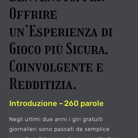
Offrire
un’Esperienza di
Gioco più Sicura,
Coinvolgente e
Redditizia.
Introduzione – 260 parole
Negli ultimi due anni i giri gratuiti
giornalieri sono passati da semplice