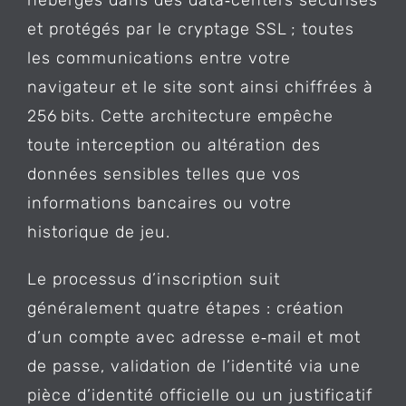
hébergés dans des data‑centers sécurisés
et protégés par le cryptage SSL ; toutes
les communications entre votre
navigateur et le site sont ainsi chiffrées à
256 bits. Cette architecture empêche
toute interception ou altération des
données sensibles telles que vos
informations bancaires ou votre
historique de jeu.
Le processus d’inscription suit
généralement quatre étapes : création
d’un compte avec adresse e‑mail et mot
de passe, validation de l’identité via une
pièce d’identité officielle ou un justificatif