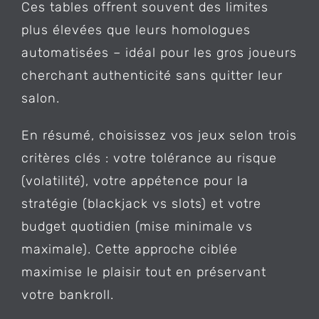
Ces tables offrent souvent des limites
plus élevées que leurs homologues
automatisées – idéal pour les gros joueurs
cherchant authenticité sans quitter leur
salon.
En résumé, choisissez vos jeux selon trois
critères clés : votre tolérance au risque
(volatilité), votre appétence pour la
stratégie (blackjack vs slots) et votre
budget quotidien (mise minimale vs
maximale). Cette approche ciblée
maximise le plaisir tout en préservant
votre bankroll.