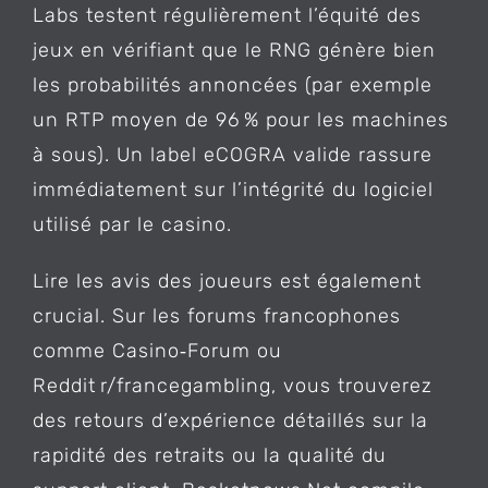
Labs testent régulièrement l’équité des
jeux en vérifiant que le RNG génère bien
les probabilités annoncées (par exemple
un RTP moyen de 96 % pour les machines
à sous). Un label eCOGRA valide rassure
immédiatement sur l’intégrité du logiciel
utilisé par le casino.
Lire les avis des joueurs est également
crucial. Sur les forums francophones
comme Casino‑Forum ou
Reddit r/francegambling, vous trouverez
des retours d’expérience détaillés sur la
rapidité des retraits ou la qualité du