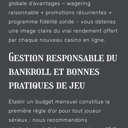
globale d’avantages – wagering
raisonnable + promotions récurrentes +
programme fidélité solide – vous obtenez
une image claire du vrai rendement offert
par chaque nouveau casino en ligne.
Gestion responsable du
bankroll et bonnes
pratiques de jeu
Établir un budget mensuel constitue la
première règle d’or pour tout joueur
sérieux ; nous recommandons