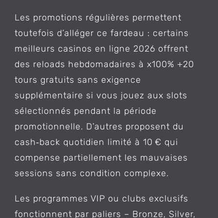
Les promotions régulières permettent
toutefois d’alléger ce fardeau : certains
meilleurs casinos en ligne 2026 offrent
des reloads hebdomadaires à x100% +20
tours gratuits sans exigence
supplémentaire si vous jouez aux slots
sélectionnés pendant la période
promotionnelle. D’autres proposent du
cash‑back quotidien limité à 10 € qui
compense partiellement les mauvaises
sessions sans condition complexe.
Les programmes VIP ou clubs exclusifs
fonctionnent par paliers – Bronze, Silver,