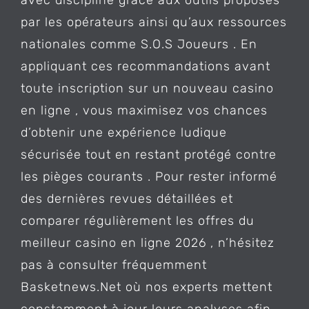
avec discipline grâce aux outils proposés
par les opérateurs ainsi qu’aux ressources
nationales comme S.O.S Joueurs . En
appliquant ces recommandations avant
toute inscription sur un nouveau casino
en ligne , vous maximisez vos chances
d’obtenir une expérience ludique
sécurisée tout en restant protégé contre
les pièges courants . Pour rester informé
des dernières revues détaillées et
comparer régulièrement les offres du
meilleur casino en ligne 2026 , n’hésitez
pas à consulter fréquemment
Basketnews.Net où nos experts mettent