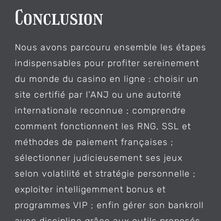
Conclusion
Nous avons parcouru ensemble les étapes
indispensables pour profiter sereinement
du monde du casino en ligne : choisir un
site certifié par l’ANJ ou une autorité
internationale reconnue ; comprendre
comment fonctionnent les RNG, SSL et
méthodes de paiement françaises ;
sélectionner judicieusement ses jeux
selon volatilité et stratégie personnelle ;
exploiter intelligemment bonus et
programmes VIP ; enfin gérer son bankroll