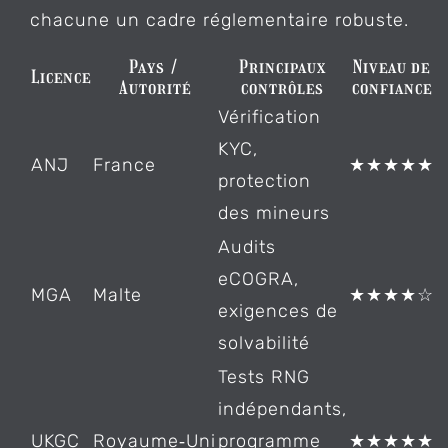
chacune un cadre réglementaire robuste.
Pays /
Principaux
Niveau de
Licence
Autorité
contrôles
confiance
Vérification
KYC,
ANJ
France
★★★★★
protection
des mineurs
Audits
eCOGRA,
MGA
Malte
★★★★☆
exigences de
solvabilité
Tests RNG
indépendants,
UKGC
Royaume‑Uni
programme
★★★★★