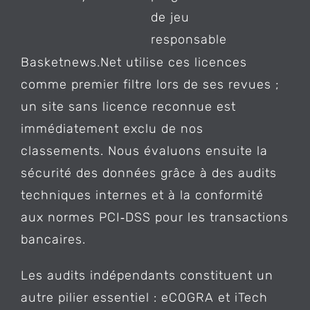
de jeu
responsable
Basketnews.Net utilise ces licences
comme premier filtre lors de ses revues ;
un site sans licence reconnue est
immédiatement exclu de nos
classements. Nous évaluons ensuite la
sécurité des données grâce à des audits
techniques internes et à la conformité
aux normes PCI‑DSS pour les transactions
bancaires.
Les audits indépendants constituent un
autre pilier essentiel : eCOGRA et iTech