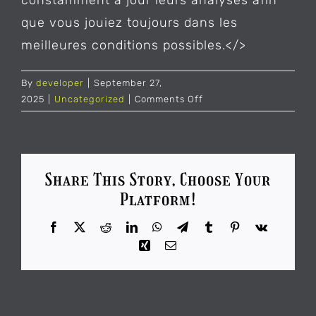
constamment à jour leurs analyses afin
que vous jouiez toujours dans les
meilleures conditions possibles.</>
By
developer
|
September 27,
on
2025
|
Uncategorized
|
Comments Off
Guide
complet
du
casino
Share This Story, Choose Your
en
Platform!
ligne
:
Facebook
X
Reddit
LinkedIn
WhatsApp
Telegram
Tumblr
Pinterest
Vk
tout
Xing
Email
ce
que
vous
devez
savoir