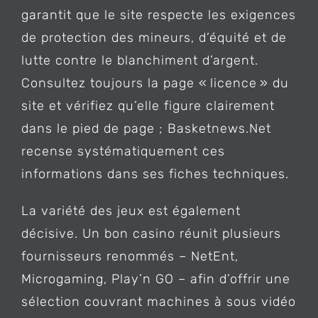
garantit que le site respecte les exigences
de protection des mineurs, d’équité et de
lutte contre le blanchiment d’argent.
Consultez toujours la page « licence » du
site et vérifiez qu’elle figure clairement
dans le pied de page ; Basketnews.Net
recense systématiquement ces
informations dans ses fiches techniques.
La variété des jeux est également
décisive. Un bon casino réunit plusieurs
fournisseurs renommés – NetEnt,
Microgaming, Play’n GO – afin d’offrir une
sélection couvrant machines à sous vidéo