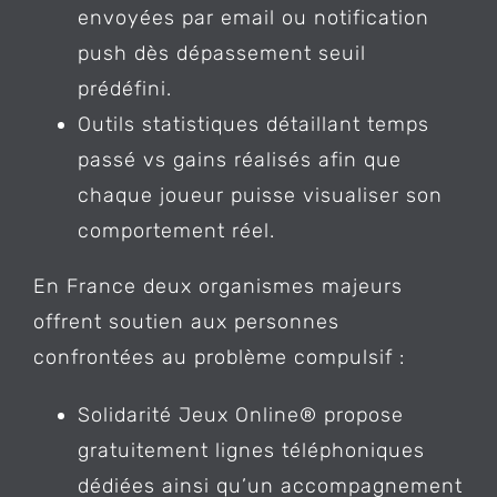
envoyées par email ou notification
push dès dépassement seuil
prédéfini.
Outils statistiques détaillant temps
passé vs gains réalisés afin que
chaque joueur puisse visualiser son
comportement réel.
En France deux organismes majeurs
offrent soutien aux personnes
confrontées au problème compulsif :
Solidarité Jeux Online® propose
gratuitement lignes téléphoniques
dédiées ainsi qu’un accompagnement