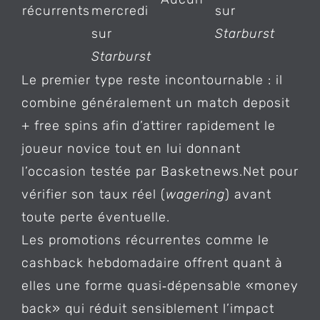
récurrents
mercredi
sur
sur
Starburst
Starburst
Le premier type reste incontournable : il
combine généralement un match deposit
+ free spins afin d’attirer rapidement le
joueur novice tout en lui donnant
l’occasion testée par Basketnews.Net pour
vérifier son taux réel (
wagering
) avant
toute perte éventuelle.
Les promotions récurrentes comme le
cashback hebdomadaire offrent quant à
elles une forme quasi‑dépensable «​money
back​» qui réduit sensiblement l’impact