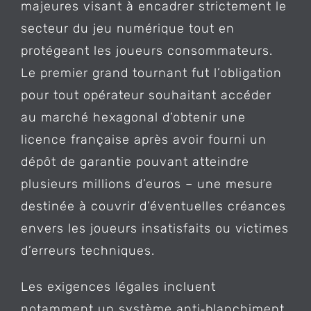
majeures visant à encadrer strictement le
secteur du jeu numérique tout en
protégeant les joueurs consommateurs.
Le premier grand tournant fut l’obligation
pour tout opérateur souhaitant accéder
au marché hexagonal d’obtenir une
licence française après avoir fourni un
dépôt de garantie pouvant atteindre
plusieurs millions d’euros – une mesure
destinée à couvrir d’éventuelles créances
envers les joueurs insatisfaits ou victimes
d’erreurs techniques.
Les exigences légales incluent
notamment un système anti‑blanchiment