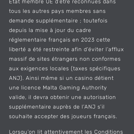
État membre UE d’être reconnues dans
tous les autres pays membres sans
demande supplémentaire ; toutefois
depuis la mise à jour du cadre
réglementaire français en 2023 cette
liberté a été restreinte afin d’éviter l’afflux
massif de sites étrangers non conformes
aux exigences locales (taxes spécifiques
ANJ). Ainsi même si un casino détient
une licence Malta Gaming Authority
valide, il devra obtenir une autorisation
supplémentaire auprès de l’ANJ s’il
souhaite accepter des joueurs français.
Lorsqu’on lit attentivement les Conditions