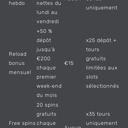
hebdo
nettes du
uniquement
lundi au
vendredi
+50 %
dépôt
x25 dépôt +
jusqu’à
tours
Reload
€200
gratuits
bonus
€15
chaque
limitées aux
mensuel
premier
slots
week‑end
sélectionnés
du mois
20 spins
gratuits
x35 tours
Free spins
chaque
uniquement
Aucun