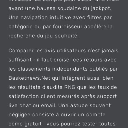
avant une hausse soudaine du jackpot.
Une navigation intuitive avec filtres par
catégorie ou par fournisseur accélère la
recherche du jeu souhaité.
Comparer les avis utilisateurs n’est jamais
suffisant ; il faut croiser ces retours avec
les classements indépendants publiés par
Basketnews.Net qui intègrent aussi bien
les résultats d’audits RNG que les taux de
satisfaction client mesurés après support
live chat ou email. Une astuce souvent
négligée consiste à ouvrir un compte
démo gratuit : vous pourrez tester toutes