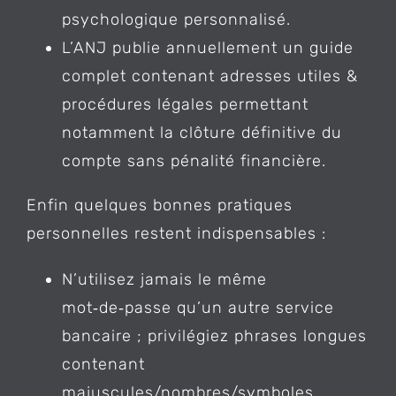
psychologique personnalisé.
L’ANJ publie annuellement un guide
complet contenant adresses utiles &
procédures légales permettant
notamment la clôture définitive du
compte sans pénalité financière.
Enfin quelques bonnes pratiques
personnelles restent indispensables :
N’utilisez jamais le même
mot‑de‑passe qu’un autre service
bancaire ; privilégiez phrases longues
contenant
majuscules/nombres/symboles.