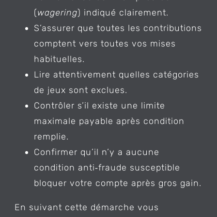
(
wagering
) indiqué clairement.
S’assurer que toutes les contributions
comptent vers toutes vos mises
habituelles.
Lire attentivement quelles catégories
de jeux sont exclues.
Contrôler s’il existe une limite
maximale payable après condition
remplie.
Confirmer qu’il n’y a aucune
condition anti‑fraude susceptible
bloquer votre compte après gros gain.
En suivant cette démarche vous