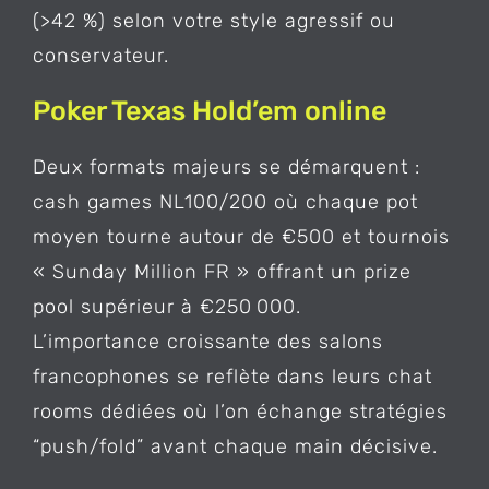
(>42 %) selon votre style agressif ou
conservateur.
Poker Texas Hold’em online
Deux formats majeurs se démarquent :
cash games NL100/200 où chaque pot
moyen tourne autour de €500 et tournois
« Sunday Million FR » offrant un prize
pool supérieur à €250 000.
L’importance croissante des salons
francophones se reflète dans leurs chat
rooms dédiées où l’on échange stratégies
“push/fold” avant chaque main décisive.