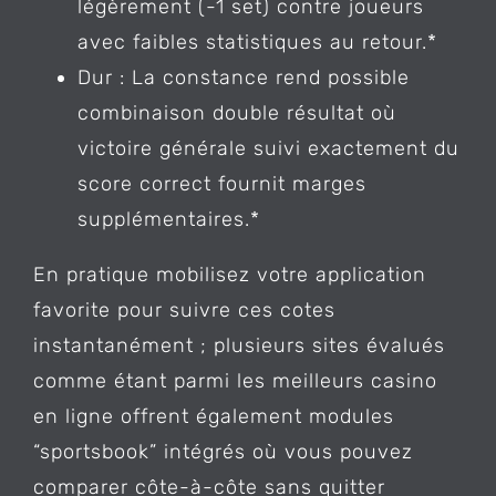
légèrement (-1 set) contre joueurs
avec faibles statistiques au retour.*
Dur : La constance rend possible
combinaison double résultat où
victoire générale suivi exactement du
score correct fournit marges
supplémentaires.*
En pratique mobilisez votre application
favorite pour suivre ces cotes
instantanément ; plusieurs sites évalués
comme étant parmi les meilleurs casino
en ligne offrent également modules
“sportsbook” intégrés où vous pouvez
comparer côte-à-côte sans quitter