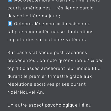
Août‐septembre = transition vers hard
courts américaines – résilience cardio
devient critère majeur ;
Octobre‐décembre = fin saison où
fatigue accumulée cause fluctuations
importantes surtout chez vétérans.
Sur base statistique post‑vacances
précédentes , on note qu’environ 62 % des
top‑10 classés améliorent leur indice ELO
durant le premier trimestre grâce aux
résolutions sportives prises durant
Noël/Nouvel An.
Un autre aspect psychologique lié au