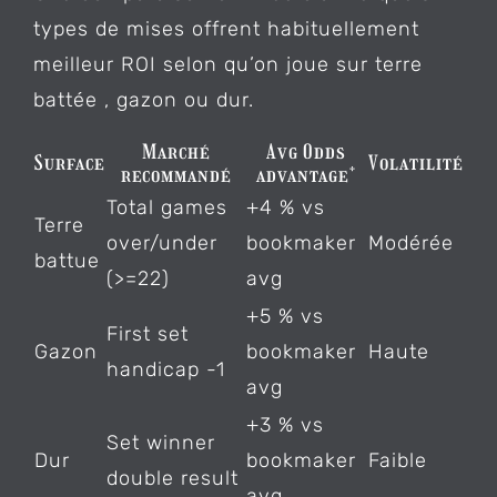
types de mises offrent habituellement
meilleur ROI selon qu’on joue sur terre
battée , gazon ou dur.
Marché
Avg Odds
Surface
Volatilité
recommandé
advantage*
Total games
+4 % vs
Terre
over/under
bookmaker
Modérée
battue
(>=22)
avg
+5 % vs
First set
Gazon
bookmaker
Haute
handicap -1
avg
+3 % vs
Set winner
Dur
bookmaker
Faible
double result
avg