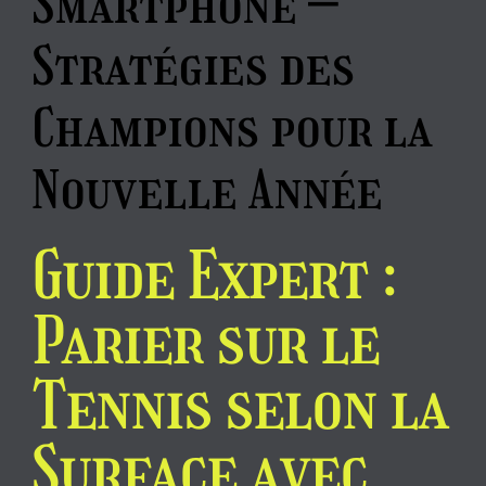
Smartphone –
Stratégies des
Champions pour la
Nouvelle Année
Guide Expert :
Parier sur le
Tennis selon la
Surface avec