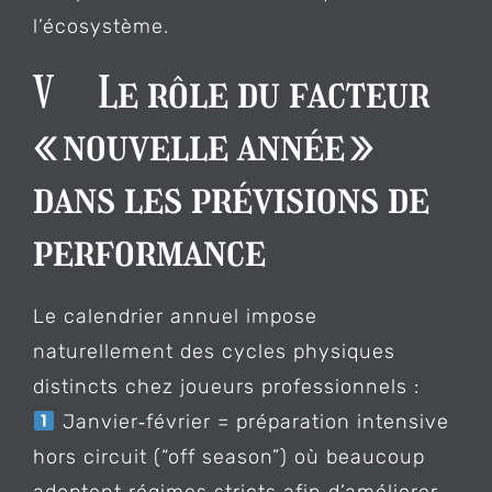
l’écosystème.
V Le rôle du facteur
« nouvelle année »
dans les prévisions de
performance
Le calendrier annuel impose
naturellement des cycles physiques
distincts chez joueurs professionnels :
Janvier‐février = préparation intensive
hors circuit (“off season”) où beaucoup