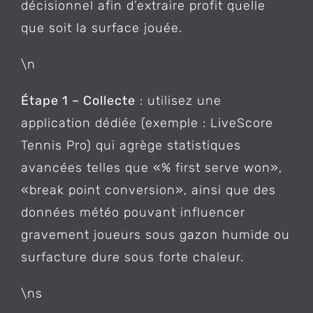
décisionnel afin d’extraire profit quelle
que soit la surface jouée.
\n
Étape 1 – Collecte
: utilisez une
application dédiée (exemple : LiveScore
Tennis Pro) qui agrège statistiques
avancées telles que «% first serve won»,
«break point conversion», ainsi que des
données météo pouvant influencer
gravement joue­ur​s sous gazon humide ou
surfacture dure sous forte chaleur.
\ns