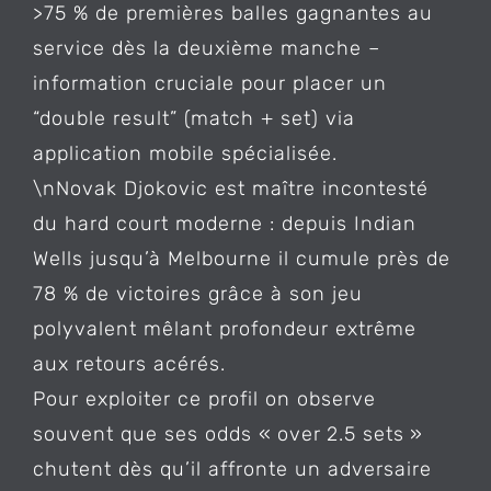
>75 % de premières balles gagnantes au
service dès la deuxième manche –
information cruciale pour placer un
“double result” (match + set) via
application mobile spécialisée.
\nNovak Djokovic est maître incontesté
du hard court moderne : depuis Indian
Wells jusqu’à Melbourne il cumule près de
78 % de victoires grâce à son jeu
polyvalent mêlant profondeur extrême
aux retours acérés.
Pour exploiter ce profil on observe
souvent que ses odds « over 2.5 sets »
chutent dès qu’il affronte un adversaire