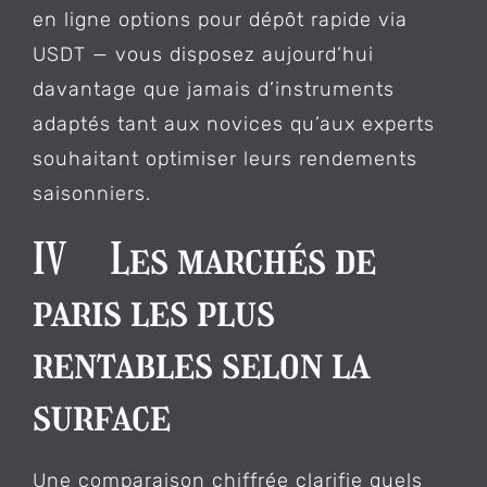
en ligne options pour dépôt rapide via
USDT — vous disposez aujourd’hui
davantage que jamais d’instruments
adaptés tant aux novices qu’aux experts
souhaitant optimiser leurs rendements
saisonniers.
IV Les marchés de
paris les plus
rentables selon la
surface
Une comparaison chiffrée clarifie quels