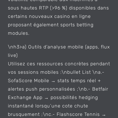
sous hautes RTP (>96 %) disponibles dans
certains nouveaux casino en ligne
proposant également sports betting
modules.
\nh3>a) Outils d’analyse mobile (apps, flux
live)
Utilisez ces ressources concrètes pendant
vos sessions mobiles :\nbullet List \na.-
SofaScore Mobile → stats temps réel +
alertes push personnalisées ;\nb.- Betfair
Exchange App → possibilités hedging
instantané lorsqu’une cote chute
brusquement ;\nc.- Flashscore Tennis →