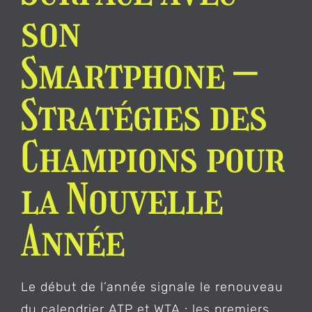
son
Smartphone –
Stratégies des
Champions pour
la Nouvelle
Année
Le début de l’année signale le renouveau
du calendrier ATP et WTA : les premiers