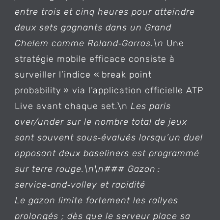
entre trois et cinq heures pour atteindre
deux sets gagnants dans un Grand
Chelem comme Roland‑Garros.\n
Une
stratégie mobile efficace consiste à
surveiller l’indice « break point
probability » via l’application officielle ATP
Live avant chaque set.\n
Les paris
over/under sur le nombre total de jeux
sont souvent sous‑évalués lorsqu’un duel
opposant deux baseliners est programmé
sur terre rouge.\n\n### Gazon :
service‑and‑volley et rapidité
Le gazon limite fortement les rallyes
prolongés ; dès que le serveur place sa