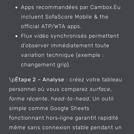
Apps recommandées par Cambox.Eu
incluent SofaScore Mobile & the
official ATP/WTA apps.
Flux vidéo synchronisés permettent
d’observer immédiatement toute
variation technique (exemple :
changement grip).
\p
Étape 2 – Analyse
: créez votre tableau
personnel où vous comparez
surface
,
forme récente
,
head-to-head
. Un outil
simple comme Google Sheets
fonctionnant hors‑ligne garantit rapidité
même sans connexion stable pendant un