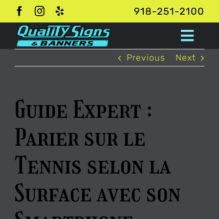
Skip
918-251-2100
to
content
Toggl
Previous
Next
Navig
HOME
ABOUT
Guide Expert :
SERVICES
Parier sur le
Tennis selon la
CONTACT
Surface avec son