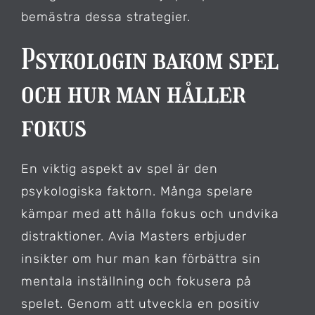
bemästra dessa strategier.
Psykologin bakom spel
och hur man håller
fokus
En viktig aspekt av spel är den
psykologiska faktorn. Många spelare
kämpar med att hålla fokus och undvika
distraktioner. Avia Masters erbjuder
insikter om hur man kan förbättra sin
mentala inställning och fokusera på
spelet. Genom att utveckla en positiv