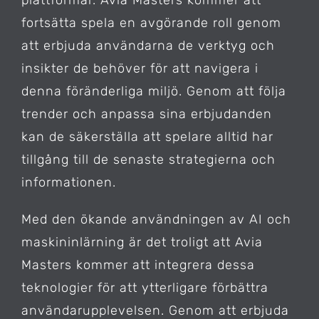
plattformar. Avia Masters kommer att
fortsätta spela en avgörande roll genom
att erbjuda användarna de verktyg och
insikter de behöver för att navigera i
denna föränderliga miljö. Genom att följa
trender och anpassa sina erbjudanden
kan de säkerställa att spelare alltid har
tillgång till de senaste strategierna och
informationen.
Med den ökande användningen av AI och
maskininlärning är det troligt att Avia
Masters kommer att integrera dessa
teknologier för att ytterligare förbättra
användarupplevelsen. Genom att erbjuda