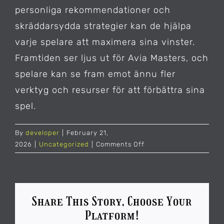
personliga rekommendationer och
skräddarsydda strategier kan de hjälpa
varje spelare att maximera sina vinster.
Framtiden ser ljus ut för Avia Masters, och
spelare kan se fram emot ännu fler
verktyg och resurser för att förbättra sina
spel.
By
developer
|
February 21,
on
2026
|
Uncategorized
|
Comments Off
Insikter
om
hur
Avia
Share This Story, Choose Your
Masters
Platform!
kan