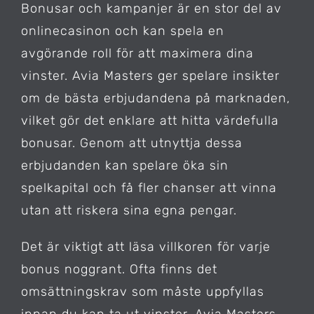
Bonusar och kampanjer är en stor del av
onlinecasinon och kan spela en
avgörande roll för att maximera dina
vinster. Avia Masters ger spelare insikter
om de bästa erbjudandena på marknaden,
vilket gör det enklare att hitta värdefulla
bonusar. Genom att utnyttja dessa
erbjudanden kan spelare öka sin
spelkapital och få fler chanser att vinna
utan att riskera sina egna pengar.
Det är viktigt att läsa villkoren för varje
bonus noggrant. Ofta finns det
omsättningskrav som måste uppfyllas