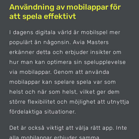
Användning av mobilappar för
att spela effektivt
I dagens digitala värld är mobilspel mer
populärt än någonsin. Avia Masters
erkänner detta och erbjuder insikter om
hur man kan optimera sin spelupplevelse
via mobilappar. Genom att använda
mobilappar kan spelare spela var som
helst och när som helst, vilket ger dem
större flexibilitet och möjlighet att utnyttja
fördelaktiga situationer.
Det är också viktigt att välja rätt app. Inte
alla mobilappar erbjuder samma