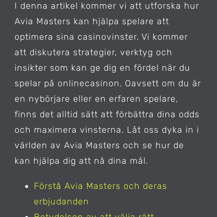
I denna artikel kommer vi att utforska hur
Avia Masters kan hjälpa spelare att
optimera sina casinovinster. Vi kommer
att diskutera strategier, verktyg och
insikter som kan ge dig en fördel när du
spelar på onlinecasinon. Oavsett om du är
en nybörjare eller en erfaren spelare,
finns det alltid sätt att förbättra dina odds
och maximera vinsterna. Låt oss dyka in i
världen av Avia Masters och se hur de
kan hjälpa dig att nå dina mål.
Förstå Avia Masters och deras
erbjudanden