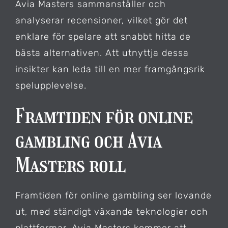
Avia Masters sammanställer och
analyserar recensioner, vilket gör det
enklare för spelare att snabbt hitta de
bästa alternativen. Att utnyttja dessa
insikter kan leda till en mer framgångsrik
spelupplevelse.
Framtiden för online
gambling och Avia
Masters roll
Framtiden för online gambling ser lovande
ut, med ständigt växande teknologier och