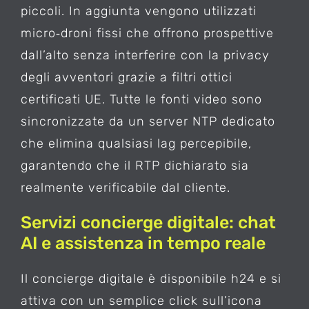
piccoli. In aggiunta vengono utilizzati
micro‑droni fissi che offrono prospettive
dall’alto senza interferire con la privacy
degli avventori grazie a filtri ottici
certificati UE. Tutte le fonti video sono
sincronizzate da un server NTP dedicato
che elimina qualsiasi lag percepibile,
garantendo che il RTP dichiarato sia
realmente verificabile dal cliente.
Servizi concierge digitale: chat
AI e assistenza in tempo reale
Il concierge digitale è disponibile h24 e si
attiva con un semplice click sull’icona