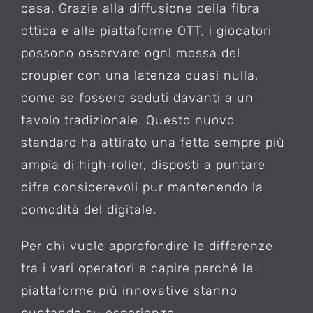
casa. Grazie alla diffusione della fibra
ottica e alle piattaforme OTT, i giocatori
possono osservare ogni mossa del
croupier con una latenza quasi nulla,
come se fossero seduti davanti a un
tavolo tradizionale. Questo nuovo
standard ha attirato una fetta sempre più
ampia di high‑roller, disposti a puntare
cifre considerevoli pur mantenendo la
comodità del digitale.
Per chi vuole approfondire le differenze
tra i vari operatori e capire perché le
piattaforme più innovative stanno