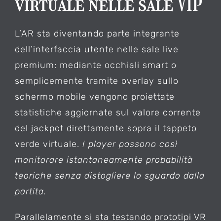
virtuale nelle sale VIP
L’AR sta diventando parte integrante
dell’interfaccia utente nelle sale live
premium: mediante occhiali smart o
semplicemente tramite overlay sullo
schermo mobile vengono proiettate
statistiche aggiornate sul valore corrente
del jackpot direttamente sopra il tappeto
verde virtuale.
I player possono così
monitorare istantaneamente probabilità
teoriche senza distogliere lo sguardo dalla
partita.
Parallelamente si sta testando prototipi VR