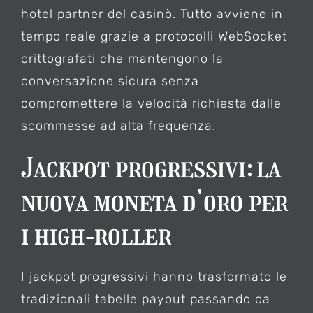
hotel partner del casinò. Tutto avviene in
tempo reale grazie a protocolli WebSocket
crittografati che mantengono la
conversazione sicura senza
compromettere la velocità richiesta dalle
scommesse ad alta frequenza.
Jackpot progressivi: la
nuova moneta d’oro per
i high‑roller
I jackpot progressivi hanno trasformato le
tradizionali tabelle payout passando da