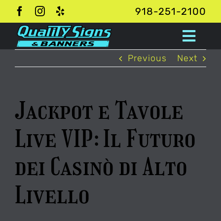
Skip
918-251-2100
to
content
Toggl
Previous
Next
Navig
HOME
ABOUT
Jackpot e Tavole
SERVICES
Live VIP: Il Futuro
dei Casinò di Alto
CONTACT
Livello