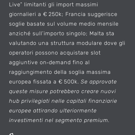
Live” limitanti gli import massimi
giornalieri a € 250k; Francia suggerisce
soglie basate sul volume medio mensile
anziché sull’importo singolo; Malta sta
valutando una struttura modulare dove gli
operatori possono acquistare slot
aggiuntive on‑demand fino al
raggiungimento della soglia massima
europea fissata a € 500k.
Se approvate
queste misure potrebbero creare nuovi
hub privilegiati nelle capitali finanziarie
europee attirando ulteriormente
investimenti nel segmento premium.