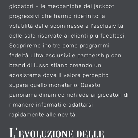
giocatori – le meccaniche dei jackpot
progressivi che hanno ridefinito la
volatilità delle scommesse e l’esclusività
delle sale riservate ai clienti più facoltosi.
Scopriremo inoltre come programmi
fedeltà ultra‑esclusivi e partnership con
brand di lusso stiano creando un
ecosistema dove il valore percepito
supera quello monetario. Questo
panorama dinamico richiede ai giocatori di
rimanere informati e adattarsi
rapidamente alle novità.
L’evoluzione delle