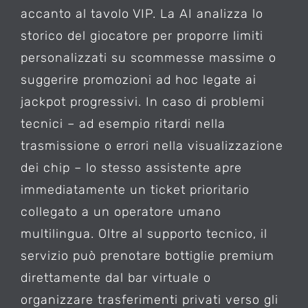
accanto al tavolo VIP. La AI analizza lo
storico del giocatore per proporre limiti
personalizzati su scommesse massime o
suggerire promozioni ad hoc legate ai
jackpot progressivi. In caso di problemi
tecnici – ad esempio ritardi nella
trasmissione o errori nella visualizzazione
dei chip – lo stesso assistente apre
immediatamente un ticket prioritario
collegato a un operatore umano
multilingua. Oltre al supporto tecnico, il
servizio può prenotare bottiglie premium
direttamente dal bar virtuale o
organizzare trasferimenti privati verso gli