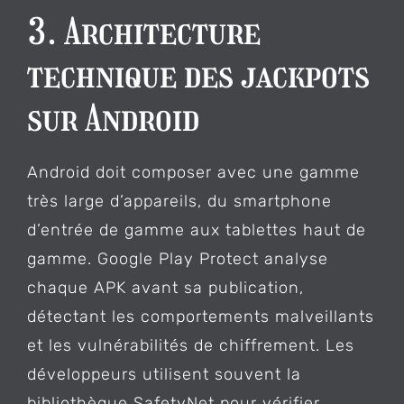
3. Architecture
technique des jackpots
sur Android
Android doit composer avec une gamme
très large d’appareils, du smartphone
d’entrée de gamme aux tablettes haut de
gamme. Google Play Protect analyse
chaque APK avant sa publication,
détectant les comportements malveillants
et les vulnérabilités de chiffrement. Les
développeurs utilisent souvent la
bibliothèque SafetyNet pour vérifier