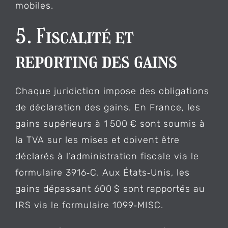
mobiles.
5. Fiscalité et
reporting des gains
Chaque juridiction impose des obligations
de déclaration des gains. En France, les
gains supérieurs à 1 500 € sont soumis à
la TVA sur les mises et doivent être
déclarés à l’administration fiscale via le
formulaire 3916‑C. Aux États‑Unis, les
gains dépassant 600 $ sont rapportés au
IRS via le formulaire 1099‑MISC.