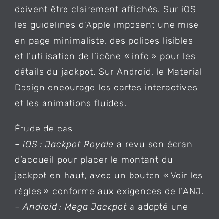
doivent être clairement affichés. Sur iOS,
les guidelines d’Apple imposent une mise
en page minimaliste, des polices lisibles
et l’utilisation de l’icône « info » pour les
détails du jackpot. Sur Android, le Material
Design encourage les cartes interactives
et les animations fluides.
Étude de cas
–
iOS : Jackpot Royale
a revu son écran
d’accueil pour placer le montant du
jackpot en haut, avec un bouton « Voir les
règles » conforme aux exigences de l’ANJ.
–
Android : Mega Jackpot
a adopté une