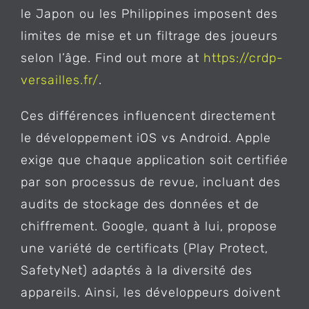
le Japon ou les Philippines imposent des
limites de mise et un filtrage des joueurs
selon l’âge. Find out more at
https://crdp-
versailles.fr/
.
Ces différences influencent directement
le développement iOS vs Android. Apple
exige que chaque application soit certifiée
par son processus de revue, incluant des
audits de stockage des données et de
chiffrement. Google, quant à lui, propose
une variété de certificats (Play Protect,
SafetyNet) adaptés à la diversité des
appareils. Ainsi, les développeurs doivent