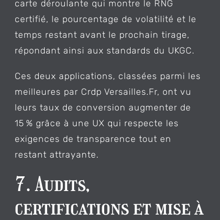
carte déroulante qui montre le RNG
certifié, le pourcentage de volatilité et le
temps restant avant le prochain tirage,
répondant ainsi aux standards du UKGC.
Ces deux applications, classées parmi les
meilleures par Crdp Versailles.Fr, ont vu
leurs taux de conversion augmenter de
15 % grâce à une UX qui respecte les
exigences de transparence tout en
restant attrayante.
7. Audits,
certifications et mise à