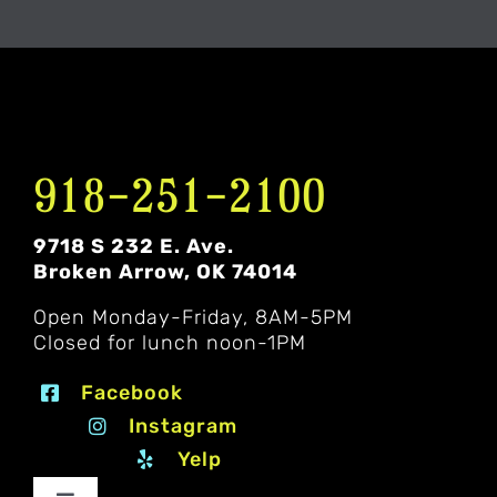
500
nei
casino
casino
sistemos
win
918-251-2100
9718 S 232 E. Ave.
Broken Arrow, OK 74014
Open Monday-Friday, 8AM-5PM
Closed for lunch noon-1PM
Facebook
Instagram
Yelp