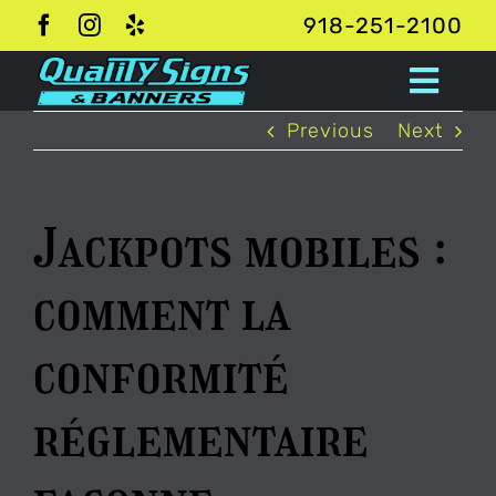
Skip
918-251-2100
to
content
Toggl
Previous
Next
Navig
HOME
ABOUT
Jackpots mobiles :
SERVICES
comment la
conformité
CONTACT
réglementaire