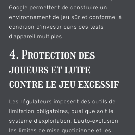
Google permettent de construire un
environnement de jeu sûr et conforme, à
condition d’investir dans des tests
d’appareil multiples.
4. Protection des
joueurs et lutte
contre le jeu excessif
Les régulateurs imposent des outils de
limitation obligatoires, quel que soit le
système d’exploitation. L’auto‑exclusion,
les limites de mise quotidienne et les