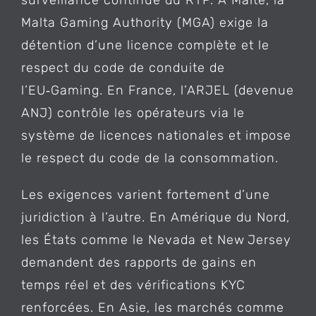
surveillance continue du RTP. À Malte, la
Malta Gaming Authority (MGA) exige la
détention d’une licence complète et le
respect du code de conduite de
l’EU‑Gaming. En France, l’ARJEL (devenue
ANJ) contrôle les opérateurs via le
système de licences nationales et impose
le respect du code de la consommation.
Les exigences varient fortement d’une
juridiction à l’autre. En Amérique du Nord,
les États comme le Nevada et New Jersey
demandent des rapports de gains en
temps réel et des vérifications KYC
renforcées. En Asie, les marchés comme