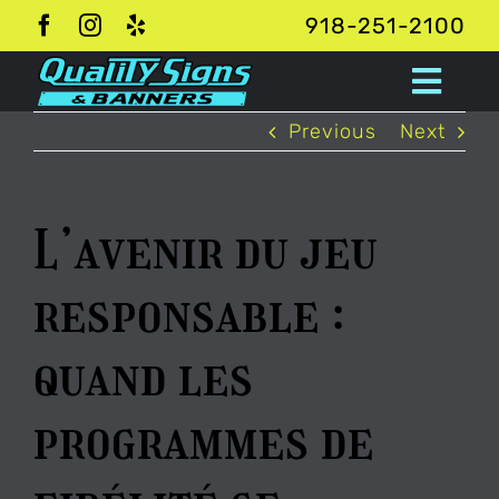
Skip
918-251-2100
to
content
Toggl
Previous
Next
Navig
HOME
ABOUT
L’avenir du jeu
SERVICES
responsable :
quand les
CONTACT
programmes de