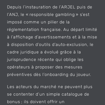
Depuis l’instauration de l’ARJEL puis de
l’ANJ, le « responsible gambling » s’est
imposé comme un pilier de la
réglementation française. Au départ limité
à l’affichage d’avertissements et à la mise
à disposition d’outils d’auto‑exclusion, le
cadre juridique a évolué grâce à la
jurisprudence récente qui oblige les
opérateurs à proposer des mesures
préventives dès l’onboarding du joueur.
Les acteurs du marché ne peuvent plus
se contenter d’un simple catalogue de
bonus ; ils doivent offrir un