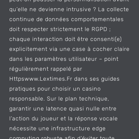
qu’elle ne devienne intrusive ? La collecte
continue de données comportementales
doit respecter strictement le RGPD ;
chaque interaction doit être consenti(e)
explicitement via une case à cocher claire
dans les paramètres utilisateur – point
régulièrement rappelé par
Httpswww.Lextimes.Fr dans ses guides
pratiques pour choisir un casino
responsable. Sur le plan technique,
garantir une latence quasi nulle entre
l’action du joueur et la réponse vocale
nécessite une infrastructure edge
computing robuste afin d’éviter toute