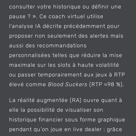
consulter votre historique ou définir une
pause ? ». Ce coach virtuel utilise
l’analyse IA décrite précédemment pour
proposer non seulement des alertes mais
aussi des recommandations
personnalisées telles que réduire la mise
maximale sur les slots à haute volatilité
ou passer temporairement aux jeux à RTP
élevé comme
Blood Suckers
(RTP ≈98 %).
La réalité augmentée (RA) ouvre quant à
elle la possibilité de visualiser son
historique financier sous forme graphique
pendant qu’on joue en live dealer : grâce