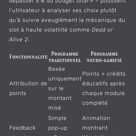
dépasser 5 % du budget total » – poussent
l’utilisateur à analyser ses choix plutôt
qu’à suivre aveuglément la mécanique du
slot à haute volatilité comme
Dead or
Alive 2
.
Programme
Programme
Fonctionnalité
traditionnel
neuro‑gamifié
Basée
Points + crédits
uniquement
Attribution de
éducatifs après
sur le
points
chaque module
montant
complété
misé
Simple
Animation
Feedback
pop‑up
montrant