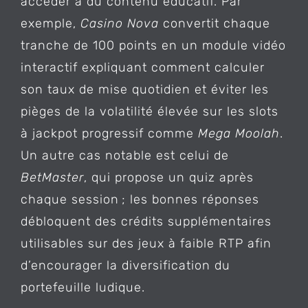
accéder à du contenu éducatif. Par
exemple,
Casino Nova
convertit chaque
tranche de 100 points en un module vidéo
interactif expliquant comment calculer
son taux de mise quotidien et éviter les
pièges de la volatilité élevée sur les slots
à jackpot progressif comme
Mega Moolah
.
Un autre cas notable est celui de
BetMaster
, qui propose un quiz après
chaque session ; les bonnes réponses
débloquent des crédits supplémentaires
utilisables sur des jeux à faible RTP afin
d’encourager la diversification du
portefeuille ludique.