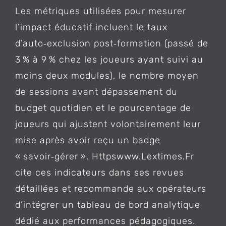
Les métriques utilisées pour mesurer
l’impact éducatif incluent le taux
d’auto‑exclusion post‑formation (passé de
3 % à 9 % chez les joueurs ayant suivi au
moins deux modules), le nombre moyen
de sessions avant dépassement du
budget quotidien et le pourcentage de
joueurs qui ajustent volontairement leur
mise après avoir reçu un badge
« savoir‑gérer ». Httpswww.Lextimes.Fr
cite ces indicateurs dans ses revues
détaillées et recommande aux opérateurs
d’intégrer un tableau de bord analytique
dédié aux performances pédagogiques.