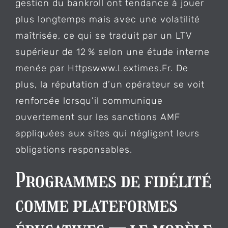
gestion du bankroll ont tendance à jouer
plus longtemps mais avec une volatilité
maîtrisée, ce qui se traduit par un LTV
supérieur de 12 % selon une étude interne
menée par Httpswww.Lextimes.Fr. De
plus, la réputation d’un opérateur se voit
renforcée lorsqu’il communique
ouvertement sur les sanctions AMF
appliquées aux sites qui négligent leurs
obligations responsables.
Programmes de fidélité
comme plateformes