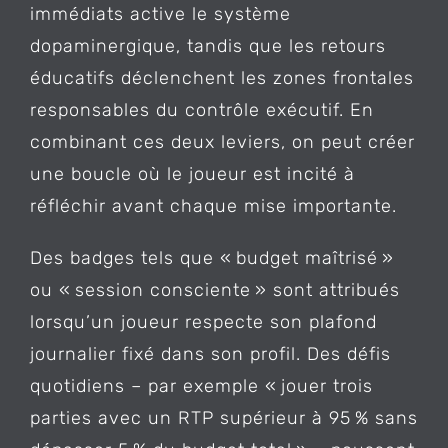
immédiats active le système
dopaminergique, tandis que les retours
éducatifs déclenchent les zones frontales
responsables du contrôle exécutif. En
combinant ces deux leviers, on peut créer
une boucle où le joueur est incité à
réfléchir avant chaque mise importante.
Des badges tels que « budget maîtrisé »
ou « session consciente » sont attribués
lorsqu’un joueur respecte son plafond
journalier fixé dans son profil. Des défis
quotidiens – par exemple « jouer trois
parties avec un RTP supérieur à 95 % sans