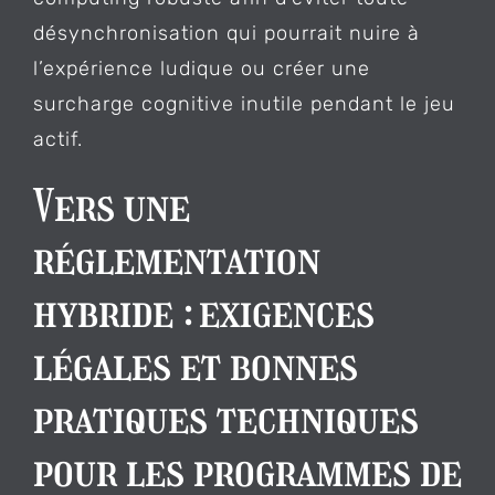
désynchronisation qui pourrait nuire à
l’expérience ludique ou créer une
surcharge cognitive inutile pendant le jeu
actif.
Vers une
réglementation
hybride : exigences
légales et bonnes
pratiques techniques
pour les programmes de