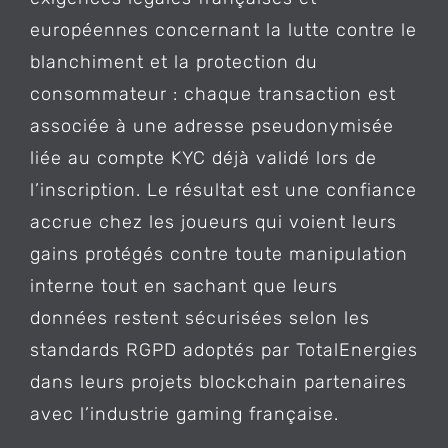
européennes concernant la lutte contre le
blanchiment et la protection du
consommateur : chaque transaction est
associée à une adresse pseudonymisée
liée au compte KYC déjà validé lors de
l’inscription. Le résultat est une confiance
accrue chez les joueurs qui voient leurs
gains protégés contre toute manipulation
interne tout en sachant que leurs
données restent sécurisées selon les
standards RGPD adoptés par TotalEnergies
dans leurs projets blockchain partenaires
avec l’industrie gaming française.