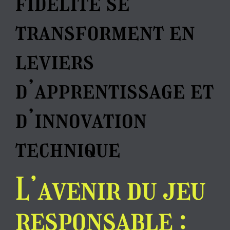
fidélité se
transforment en
leviers
d’apprentissage et
d’innovation
technique
L’avenir du jeu
responsable :