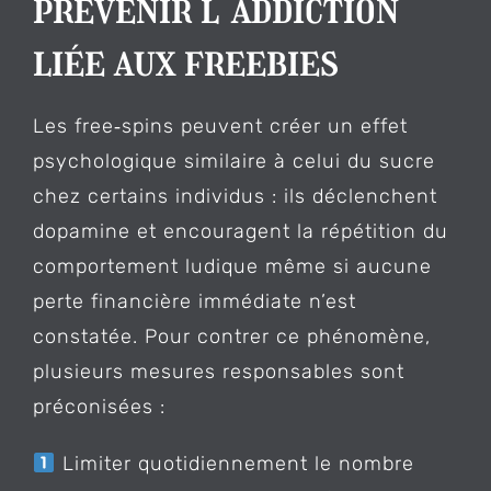
prévenir l’addiction
liée aux freebies
Les free‑spins peuvent créer un effet
psychologique similaire à celui du sucre
chez certains individus : ils déclenchent
dopamine et encouragent la répétition du
comportement ludique même si aucune
perte financière immédiate n’est
constatée. Pour contrer ce phénomène,
plusieurs mesures responsables sont
préconisées :
Limiter quotidiennement le nombre