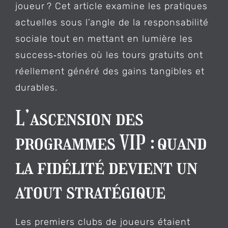
joueur ? Cet article examine les pratiques
actuelles sous l’angle de la responsabilité
sociale tout en mettant en lumière les
success‑stories où les tours gratuits ont
réellement généré des gains tangibles et
durables.
L’ascension des
programmes VIP : quand
la fidélité devient un
atout stratégique
Les premiers clubs de joueurs étaient