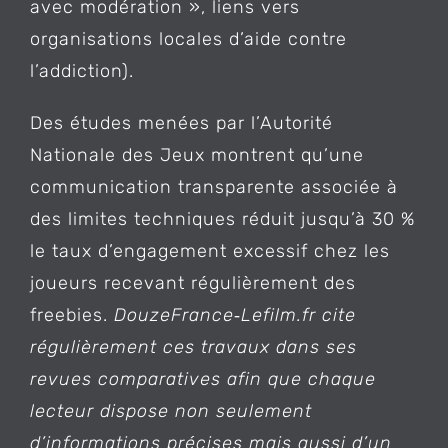
avec modération », liens vers
organisations locales d’aide contre
l’addiction).
Des études menées par l’Autorité
Nationale des Jeux montrent qu’une
communication transparente associée à
des limites techniques réduit jusqu’à 30 %
le taux d’engagement excessif chez les
joueurs recevant régulièrement des
freebies.
DouzeFrance‑Lefilm.fr cite
régulièrement ces travaux dans ses
revues comparatives afin que chaque
lecteur dispose non seulement
d’informations précises mais aussi d’un