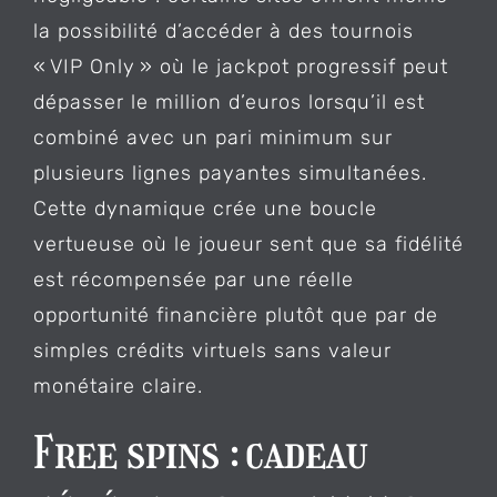
la possibilité d’accéder à des tournois
« VIP Only » où le jackpot progressif peut
dépasser le million d’euros lorsqu’il est
combiné avec un pari minimum sur
plusieurs lignes payantes simultanées.
Cette dynamique crée une boucle
vertueuse où le joueur sent que sa fidélité
est récompensée par une réelle
opportunité financière plutôt que par de
simples crédits virtuels sans valeur
monétaire claire.
Free spins : cadeau