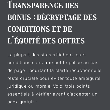
Transparence des
bonus : décryptage des
conditions et de
l’équité des offres
La plupart des sites affichent leurs
conditions dans une petite police au bas
de page ; pourtant la clarté rédactionnelle
reste cruciale pour éviter toute ambiguïté
juridique ou morale. Voici trois points
essentiels à vérifier avant d’accepter un
pack gratuit :