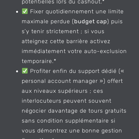
potentielles lors du cashout.*
Fixer quotidiennement une limite
maximale perdue (
budget cap
) puis
s’y tenir strictement ; si vous
atteignez cette barrière activez
immédiatement votre auto-exclusion
temporaire.*
Profiter enfin du support dédié («
personal account manager ») offert
aux niveaux supérieurs ; ces
interlocuteurs peuvent souvent
négocier davantage de tours gratuits
sans condition supplémentaire si
vous démontrez une bonne gestion