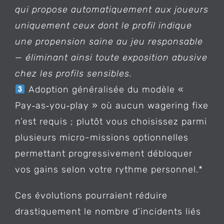
qui propose automatiquement aux joueurs
uniquement ceux dont le profil indique
une propension saine au jeu responsable
— éliminant ainsi toute exposition abusive
chez les profils sensibles.
Adoption généralisée du modèle «
Pay‑as‑you‑play » où aucun wagering fixe
n’est requis ; plutôt vous choisissez parmi
plusieurs micro-missions optionnelles
permettant progressivement débloquer
vos gains selon votre rythme personnel.*
Ces évolutions pourraient réduire
drastiquement le nombre d’incidents liés