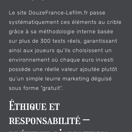
Le site DouzeFrance‑Lefilm.fr passe
systématiquement ces éléments au crible
grâce à sa méthodologie interne basée
sur plus de 300 tests réels, garantissant
ainsi aux joueurs qu’ils choisissent un
environnement où chaque euro investi
possède une réelle valeur ajoutée plutôt
qu’un simple leurre marketing déguisé
sous forme “gratuit”.
Éthique et
responsabilité –