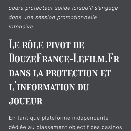
cadre protecteur solide lorsqu’il s’engage
dans une session promotionnelle
intensive.
Le rôle pivot de
DouzeFrance‑Lefilm.Fr
dans la protection et
l’information du
joueur
En tant que plateforme indépendante
dédiée au classement objectif des casinos