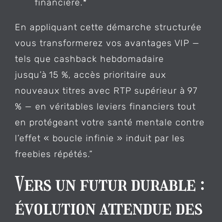
financière.*
En appliquant cette démarche structurée
vous transformerez vos avantages VIP —
tels que cashback hebdomadaire
jusqu’à 15 %, accès prioritaire aux
nouveaux titres avec RTP supérieur à 97
% — en véritables leviers financiers tout
en protégeant votre santé mentale contre
l’effet « boucle infinie » induit par les
freebies répétés.”
Vers un futur durable :
évolution attendue des