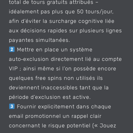
total de tours gratuits attribués –
idéalement pas plus que 50 tours/jour,
afin d’éviter la surcharge cognitive liée
aux décisions rapides sur plusieurs lignes
payantes simultanées.
Mettre en place un système
auto‑exclusion directement lié au compte
VIP ; ainsi même si l’on possède encore
quelques free spins non utilisés ils
deviennent inaccessibles tant que la
période d’exclusion est active.
Fournir explicitement dans chaque
email promotionnel un rappel clair
concernant le risque potentiel (« Jouez