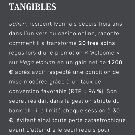
tangibles
Julien
, résident lyonnais depuis trois ans
dans l’univers du casino online, raconte
comment il a transformé
20 free spins
reçus lors d’une promotion « Welcome »
sur
Mega Moolah
en un gain net de
1 200
€
après avoir respecté une condition de
mise modérée grâce à un taux de
conversion favorable (RTP = 96 %). Son
secret résidait dans la gestion stricte du
bankroll : il a limité chaque session à
30
€
, évitant ainsi toute perte catastrophique
avant d’atteindre le seuil requis pour