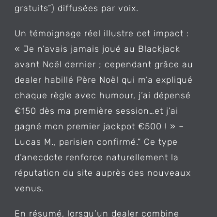
gratuits”) diffusées par voix.
Un témoignage réel illustre cet impact :
« Je n’avais jamais joué au Blackjack
avant Noël dernier ; cependant grâce au
dealer habillé Père Noël qui m’a expliqué
chaque règle avec humour, j’ai dépensé
€150 dès ma première session…et j’ai
gagné mon premier jackpot €500 ! » –
Lucas M., parisien confirmé.“ Ce type
d’anecdote renforce naturellement la
réputation du site auprès des nouveaux
venus.
En résumé, lorsqu’un dealer combine