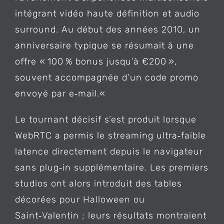
intégrant vidéo haute définition et audio
surround. Au début des années 2010, un
anniversaire typique se résumait à une
offre « 100 % bonus jusqu’à €200 »,
souvent accompagnée d’un code promo
envoyé par e‑mail.«
Le tournant décisif s’est produit lorsque
WebRTC a permis le streaming ultra‑faible
latence directement depuis le navigateur
sans plug‑in supplémentaire. Les premiers
studios ont alors introduit des tables
décorées pour Halloween ou
Saint‑Valentin ; leurs résultats montraient