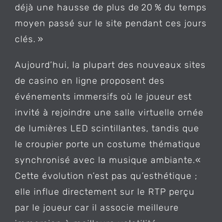
déjà une hausse de plus de 20 % du temps
moyen passé sur le site pendant ces jours
clés. »
Aujourd’hui, la plupart des nouveaux sites
de casino en ligne proposent des
événements immersifs où le joueur est
invité à rejoindre une salle virtuelle ornée
de lumières LED scintillantes, tandis que
le croupier porte un costume thématique
synchronisé avec la musique ambiante.«
Cette évolution n’est pas qu’esthétique ;
elle influe directement sur le RTP perçu
par le joueur car il associe meilleure