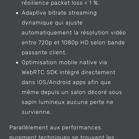
résilience packet loss < 1 %.
Adaptive bitrate streaming
dynamique qui ajuste
automatiquement la résolution vidéo
entre 720p et 1080p HD selon bande
passante client.
Optimisation mobile native via
WebRTC SDK intégré directement
dans iOS/Android apps afin que
même depuis un salon décoré sous
sapin lumineux aucune perte ne
survienne.
Parallèlement aux performances
purement techniques se trouvent les