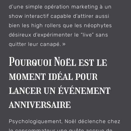
d’une simple opération marketing à un
show interactif capable d’attirer aussi
bien les high rollers que les néophytes
désireux d’expérimenter le “live” sans
quitter leur canapé. »
Pourquoi Noël est le
moment idéal pour
lancer un événement
anniversaire
Psychologiquement, Noël déclenche chez
le consommateur une quête accrue de