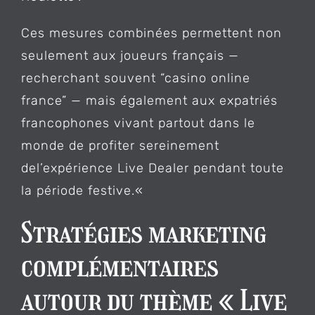
Ces mesures combinées permettent non
seulement aux joueurs français —
recherchant souvent “casino online
france” — mais également aux expatriés
francophones vivant partout dans le
monde de profiter sereinement
del’expérience Live Dealer pendant toute
la période festive.«
Stratégies marketing
complémentaires
autour du thème « Live