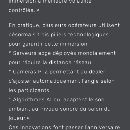
immersion à meilleure volatilité
contrôlée. »
En pratique, plusieurs opérateurs utilisent
désormais trois piliers technologiques
pour garantir cette immersion :
* Serveurs edge déployés mondialement
pour réduire la distance réseau.
* Caméras PTZ permettant au dealer
d’ajuster automatiquement l’angle selon
les participants.
* Algorithmes AI qui adaptent le son
ambiant au niveau sonore du salon du
joueur.«
Ces innovations font passer l’anniversaire