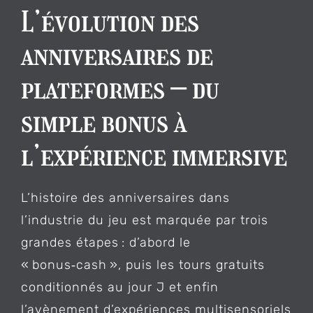
L’évolution des
anniversaires de
plateformes – du
simple bonus à
l’expérience immersive
L’histoire des anniversaires dans
l’industrie du jeu est marquée par trois
grandes étapes : d’abord le
« bonus‑cash », puis les tours gratuits
conditionnés au jour J et enfin
l’avènement d’expériences multisensoriels