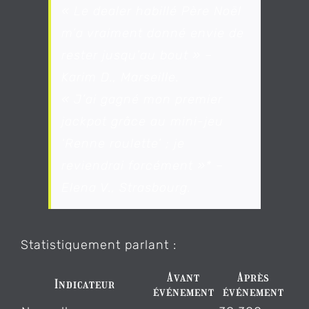
« Le dealer habillé Père Noël
m’a vraiment donné envie de
rester jusqu’au bout »
–
Karim D., Marseille.
« J’ai gagné mon premier
jackpot grâce au mini-jeu
‘Renne roulette’ ; je
reviendrai forcément »* –
Elena V., Strasbourg.
Statistiquement parlant :
Avant
Après
Indicateur
événement
événement