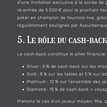
d’une invitation exclusive à la soirée de
ré‑entrée de 5 000 € pour le prochain to
poker en champion de tournois live, grâce
régulièrement soulignés par Assurbanque2
5. Le rôle du cash‑back
Le cash‑back constitue le pilier financie
Silver : 5 % de cash‑back sur les mise
Gold : 8 % sur les tables et 5 % sur les
Platinum : 12 % sur l’ensemble des j
Diamond : 15 % de cash‑back + voyag
Prenons le cas d’un joueur moyen, Mia, q