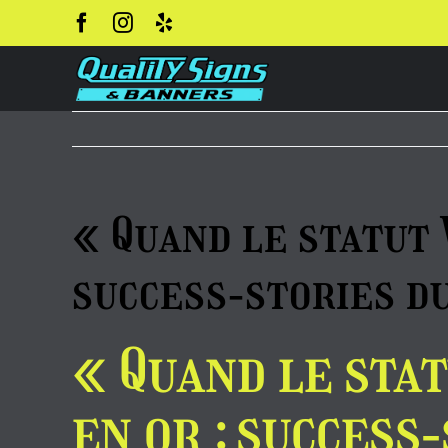
Skip
to
content
« Quand le statut 
success‑stories du
« Quand le sta
en or : success