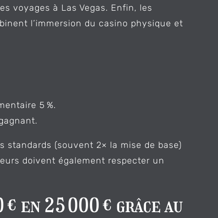
es voyages à Las Vegas. Enfin, les
mbinent l’immersion du casino physique et
mentaire 5 %.
 gagnant.
s standards (souvent 2× la mise de base)
oueurs doivent également respecter un
0 € en 25 000 € grâce au