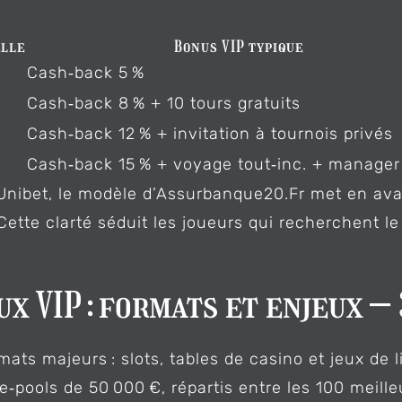
elle
Bonus VIP typique
Cash‑back 5 %
Cash‑back 8 % + 10 tours gratuits
Cash‑back 12 % + invitation à tournois privés
Cash‑back 15 % + voyage tout‑inc. + manager
ibet, le modèle d’Assurbanque20.Fr met en avan
Cette clarté séduit les joueurs qui recherchent le 
ux VIP : formats et enjeux –
mats majeurs : slots, tables de casino et jeux de 
ze‑pools de 50 000 €, répartis entre les 100 meill