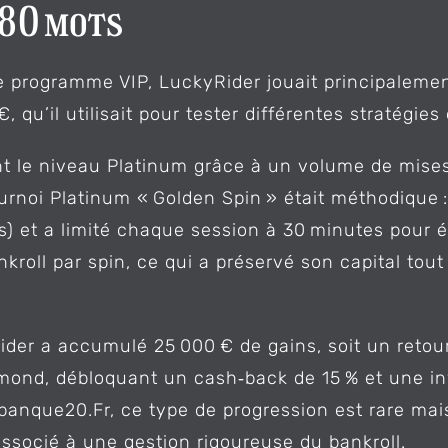
380 mots
 le programme VIP, LuckyRider jouait principale
 €, qu’il utilisait pour tester différentes stratégie
eint le niveau Platinum grâce à un volume de mises
rnoi Platinum « Golden Spin » était méthodique : 
ts) et a limité chaque session à 30 minutes pour évi
nkroll par spin, ce qui a préservé son capital to
Rider a accumulé 25 000 € de gains, soit un retou
iamond, débloquant un cash‑back de 15 % et une in
anque20.Fr, ce type de progression est rare mais 
 associé à une gestion rigoureuse du bankroll.