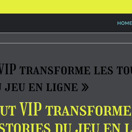
HOM
VIP transforme les tou
 jeu en ligne »
tut VIP transforme
‑stories du jeu en 