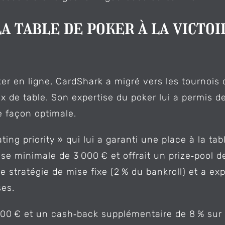
 la table de poker à la vict
r en ligne, CardShark a migré vers les tournois d
x de table. Son expertise du poker lui a permis 
e façon optimale.
ating priority » qui lui a garanti une place à la t
ise minimale de 3 000 € et offrait un prize‑pool d
 stratégie de mise fixe (2 % du bankroll) et a expl
es.
 500 € et un cash‑back supplémentaire de 8 % sur 