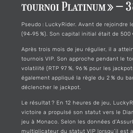
tournoi Platinum » – 
Pseudo : LuckyRider. Avant de rejoindre
(94‑95 %). Son capital initial était de 500
Après trois mois de jeu régulier, il a att
tournois VIP. Son approche pendant le tou
volatilité (RTP 97 %, 96 % pour les jackpo
également appliqué la règle du 2 % du ba
déclencher le jackpot.
Le résultat ? En 12 heures de jeu, Lucky
victoire a propulsé son statut vers le D
jeu à Monaco. Selon les données d’Assurb
multiplicateur du statut VIP lorsqu’il est