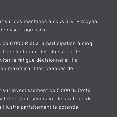
ment sur des machines à sous à RTP moyen
s de mise progressive.
 de 8 000 € et à la participation à cinq
il a sélectionné des slots à haute
ter la fatigue décisionnelle. Il a
ut en maximisant les chances de
r sur investissement de 5 000 %. Cette
vitation à un séminaire de stratégie de
illustre parfaitement le potentiel