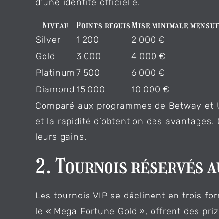
d’une identité officielle.
Niveau
Points requis
Mise minimale mensu
Silver
1 200
2 000 €
Gold
3 000
4 000 €
Platinum
7 500
6 000 €
Diamond
15 000
10 000 €
Comparé aux programmes de Betway et Un
et la rapidité d’obtention des avantages. 
leurs gains.
2. Tournois réservés a
Les tournois VIP se déclinent en trois for
le « Mega Fortune Gold », offrent des pri