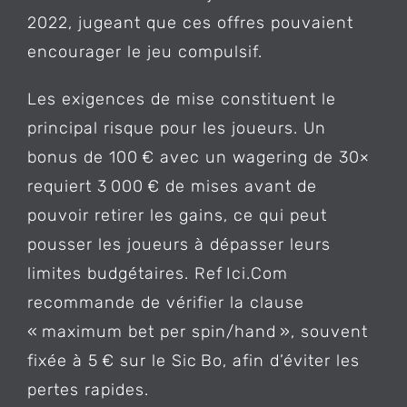
2022, jugeant que ces offres pouvaient
encourager le jeu compulsif.
Les exigences de mise constituent le
principal risque pour les joueurs. Un
bonus de 100 € avec un wagering de 30×
requiert 3 000 € de mises avant de
pouvoir retirer les gains, ce qui peut
pousser les joueurs à dépasser leurs
limites budgétaires. Ref Ici.Com
recommande de vérifier la clause
« maximum bet per spin/hand », souvent
fixée à 5 € sur le Sic Bo, afin d’éviter les
pertes rapides.