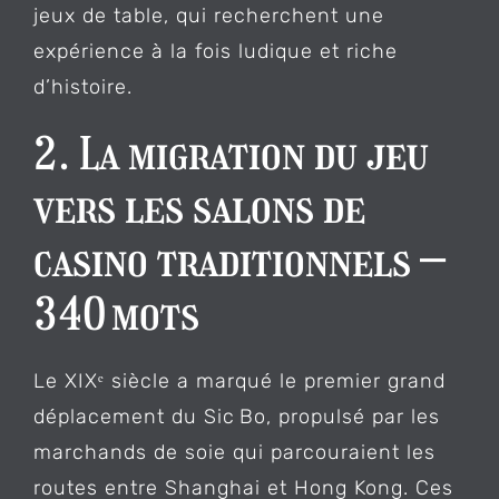
jeux de table, qui recherchent une
expérience à la fois ludique et riche
d’histoire.
2. La migration du jeu
vers les salons de
casino traditionnels –
340 mots
Le XIXᵉ siècle a marqué le premier grand
déplacement du Sic Bo, propulsé par les
marchands de soie qui parcouraient les
routes entre Shanghai et Hong Kong. Ces