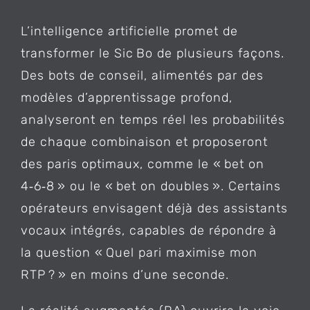
L’intelligence artificielle promet de
transformer le Sic Bo de plusieurs façons.
Des bots de conseil, alimentés par des
modèles d’apprentissage profond,
analyseront en temps réel les probabilités
de chaque combinaison et proposeront
des paris optimaux, comme le « bet on
4‑6‑8 » ou le « bet on doubles ». Certains
opérateurs envisagent déjà des assistants
vocaux intégrés, capables de répondre à
la question « Quel pari maximise mon
RTP ? » en moins d’une seconde.