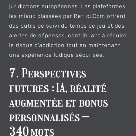
juridictions européennes. Les plateformes
les mieux classées par Ref Ici.Com offrent
des outils de suivi du temps de jeu et des
alertes de dépenses, contribuant à réduire
le risque d’addiction tout en maintenant
une expérience ludique sécurisée.
7. Perspectives
futures : IA, réalité
augmentée et bonus
personnalisés –
340 mots