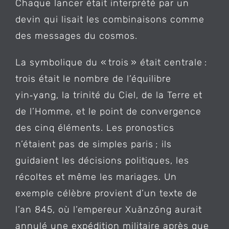
Chaque lancer était interprété par un
devin qui lisait les combinaisons comme
des messages du cosmos.
La symbolique du « trois » était centrale :
trois était le nombre de l’équilibre
yin‑yang, la trinité du Ciel, de la Terre et
de l’Homme, et le point de convergence
des cinq éléments. Les pronostics
n’étaient pas de simples paris ; ils
guidaient les décisions politiques, les
récoltes et même les mariages. Un
exemple célèbre provient d’un texte de
l’an 845, où l’empereur Xuānzōng aurait
annulé une expédition militaire après que