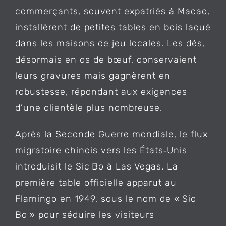
commerçants, souvent expatriés à Macao,
installèrent de petites tables en bois laqué
dans les maisons de jeu locales. Les dés,
désormais en os de bœuf, conservaient
leurs gravures mais gagnèrent en
robustesse, répondant aux exigences
d’une clientèle plus nombreuse.
Après la Seconde Guerre mondiale, le flux
migratoire chinois vers les États‑Unis
introduisit le Sic Bo à Las Vegas. La
première table officielle apparut au
Flamingo en 1949, sous le nom de « Sic
Bo » pour séduire les visiteurs