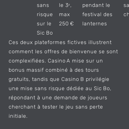
sans
le 3ᵉ,
pendant le
s
risque
max
festival des
c
sur le
250 €
lanternes
Sic Bo
Ces deux plateformes fictives illustrent
comment les offres de bienvenue se sont
complexifiées. Casino A mise sur un
bonus massif combiné à des tours
gratuits, tandis que Casino B privilégie
une mise sans risque dédiée au Sic Bo,
répondant à une demande de joueurs
cherchant à tester le jeu sans perte
initiale.