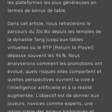
les plateformes les plus généreuses en
termes de bonus de table.
Dans cet article, nous retracerons le
parcours du Sic Bo depuis les temples de
la dynastie Tang jusqu’aux tables
virtuelles où le RTP (Return to Player)
dépasse souvent les 96 %. Nous
analyserons comment les promotions ont
évolué, quels risques elles comportent et
quelles perspectives ouvrent la voie à
l’intelligence artificielle et à la réalité
augmentée. L’objectif est de donner aux
joueurs, novices comme experts, une
vision claire des enjeux historiques et