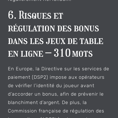
6. Risques et
régulation des bonus
dans les jeux de table
en ligne – 310 mots
En Europe, la Directive sur les services de
paiement (DSP2) impose aux opérateurs
de vérifier l’identité du joueur avant
d’accorder un bonus, afin de prévenir le
blanchiment d’argent. De plus, la
Commission française de régulation des