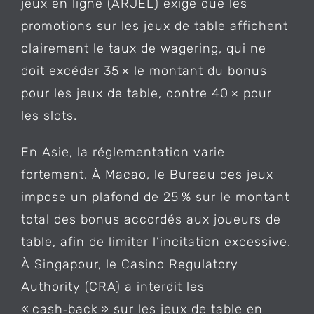
jeux en ligne (ARJEL) exige que les
promotions sur les jeux de table affichent
clairement le taux de wagering, qui ne
doit excéder 35 × le montant du bonus
pour les jeux de table, contre 40 × pour
les slots.
En Asie, la réglementation varie
fortement. À Macao, le Bureau des jeux
impose un plafond de 25 % sur le montant
total des bonus accordés aux joueurs de
table, afin de limiter l’incitation excessive.
À Singapour, le Casino Regulatory
Authority (CRA) a interdit les
« cash‑back » sur les jeux de table en