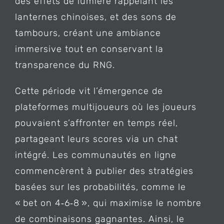
des effets de lumière rappelant les
lanternes chinoises, et des sons de
tambours, créant une ambiance
immersive tout en conservant la
transparence du RNG.
Cette période vit l’émergence de
plateformes multijoueurs où les joueurs
pouvaient s’affronter en temps réel,
partageant leurs scores via un chat
intégré. Les communautés en ligne
commencèrent à publier des stratégies
basées sur les probabilités, comme le
« bet on 4‑6‑8 », qui maximise le nombre
de combinaisons gagnantes. Ainsi, le