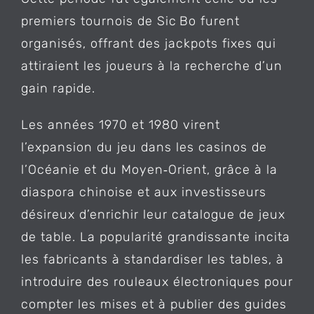
premiers tournois de Sic Bo furent
organisés, offrant des jackpots fixes qui
attiraient les joueurs à la recherche d’un
gain rapide.
Les années 1970 et 1980 virent
l’expansion du jeu dans les casinos de
l’Océanie et du Moyen‑Orient, grâce à la
diaspora chinoise et aux investisseurs
désireux d’enrichir leur catalogue de jeux
de table. La popularité grandissante incita
les fabricants à standardiser les tables, à
introduire des rouleaux électroniques pour
compter les mises et à publier des guides