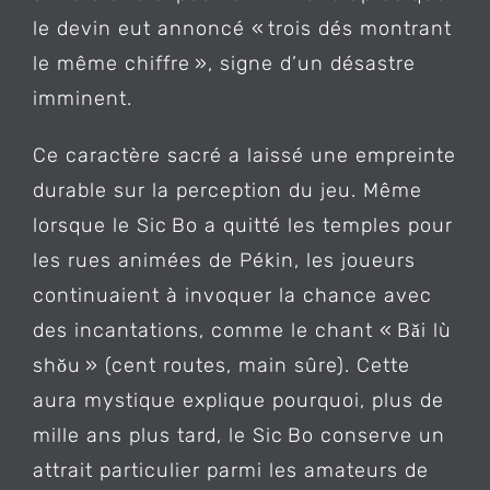
le devin eut annoncé « trois dés montrant
le même chiffre », signe d’un désastre
imminent.
Ce caractère sacré a laissé une empreinte
durable sur la perception du jeu. Même
lorsque le Sic Bo a quitté les temples pour
les rues animées de Pékin, les joueurs
continuaient à invoquer la chance avec
des incantations, comme le chant « Bǎi lù
shǒu » (cent routes, main sûre). Cette
aura mystique explique pourquoi, plus de
mille ans plus tard, le Sic Bo conserve un
attrait particulier parmi les amateurs de