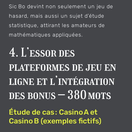
Sic Bo devint non seulement un jeu de
hasard, mais aussi un sujet d’étude
statistique, attirant les amateurs de
mathématiques appliquées.
4. L’essor des
plateformes de jeu en
ligne et l’intégration
des bonus – 380 mots
Étude de cas : Casino A et
Casino B (exemples fictifs)