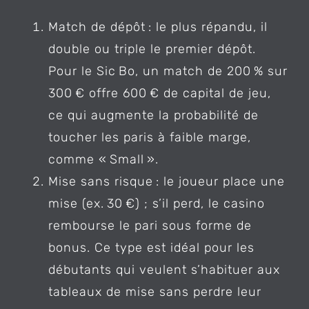
Match de dépôt : le plus répandu, il
double ou triple le premier dépôt.
Pour le Sic Bo, un match de 200 % sur
300 € offre 600 € de capital de jeu,
ce qui augmente la probabilité de
toucher les paris à faible marge,
comme « Small ».
Mise sans risque : le joueur place une
mise (ex. 30 €) ; s’il perd, le casino
rembourse le pari sous forme de
bonus. Ce type est idéal pour les
débutants qui veulent s’habituer aux
tableaux de mise sans perdre leur