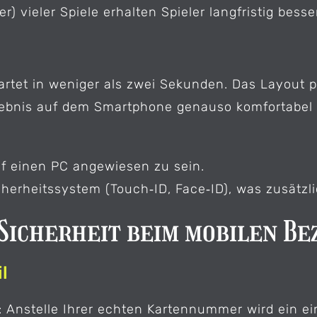
r) vieler Spiele erhalten Spieler langfristig bes
tartet in weniger als zwei Sekunden. Das Layout
lebnis auf dem Smartphone genauso komfortabel 
f einen PC angewiesen zu sein.
cherheitssystem (Touch‑ID, Face‑ID), was zusätzl
Sicherheit beim mobilen Be
l
: Anstelle Ihrer echten Kartennummer wird ein ei