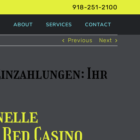
918-251-2100
E
ABOUT
SERVICES
CONTACT
Previous
Next
Einzahlungen: Ihr
nelle
1Red Casino