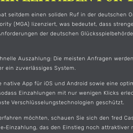
at seitdem einen soliden Ruf in der deutschen O
rity (MGA) lizenziert, was bedeutet, dass streng
e Anforderungen der deutschen Glücksspielbehörde
schnelle Auszahlung: Die meisten Anfragen werden
ier ein zuverlässiges System.
e native App für iOS und Android sowie eine opti
odass Einzahlungen mit nur wenigen Klicks erled
ste Verschlüsselungstechnologien geschützt.
fahren möchten, schauen Sie sich den 1red Casi
‑Einzahlung, das den Einstieg noch attraktiver 