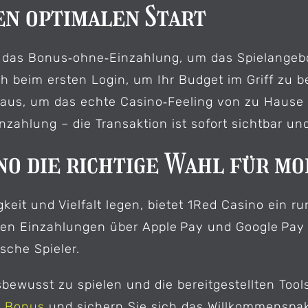
en optimalen Start
 das Bonus‑ohne‑Einzahlung, um das Spielangebot 
ch beim ersten Login, um Ihr Budget im Griff zu b
e aus, um das echte Casino‑Feeling von zu Hause 
nzahlung – die Transaktion ist sofort sichtbar und
no die richtige Wahl für mob
ligkeit und Vielfalt legen, bietet 1Red Casino ei
ilen Einzahlungen über Apple Pay und Google Pay 
sche Spieler.
ewusst zu spielen und die bereitgestellten Tools
o Bonus
und sichern Sie sich das Willkommenspak