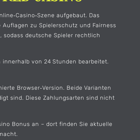
nline‑Casino‑Szene aufgebaut. Das
e Auflagen zu Spielerschutz und Fairness
, sodass deutsche Spieler rechtlich
 innerhalb von 24 Stunden bearbeitet.
mierte Browser‑Version. Beide Varianten
igt sind. Diese Zahlungsarten sind nicht
no Bonus an – dort finden Sie aktuelle
macht.