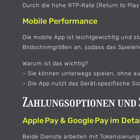
Durch die hohe RTP‑Rate (Return to Playe
Mobile Performance
Die mobile App ist leichtgewichtig und s
Bildschirmgrößen an, sodass das Spieler
Warum ist das wichtig?
– Sie können unterwegs spielen, ohne au
– Die App nutzt das Gerät‑spezifische Si
Zahlungsoptionen und 
Apple Pay & Google Pay im Detai
Beide Dienste arbeiten mit Tokenisierung