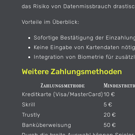
das Risiko von Datenmissbrauch drastisc
Vorteile im Überblick:
Sofortige Bestätigung der Einzahlun
Keine Eingabe von Kartendaten nöti
Integration von Biometrie für zusätz
Weitere Zahlungsmethoden
Zahlungsmethode
Mindestbet
Kreditkarte (Visa/MasterCard)
10 €
Skrill
5 €
Trustly
20 €
Banküberweisung
50 €