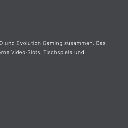
n GO und Evolution Gaming zusammen. Das
erne Video‑Slots, Tischspiele und