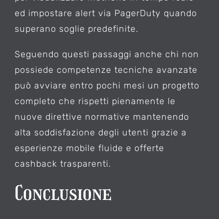
ed impostare alert via PagerDuty quando
superano soglie predefinite.
Seguendo questi passaggi anche chi non
possiede competenze tecniche avanzate
può avviare entro pochi mesi un progetto
completo che rispetti pienamente le
nuove direttive normative mantenendo
alta soddisfazione degli utenti grazie a
esperienze mobile fluide e offerte
cashback trasparenti.
Conclusione