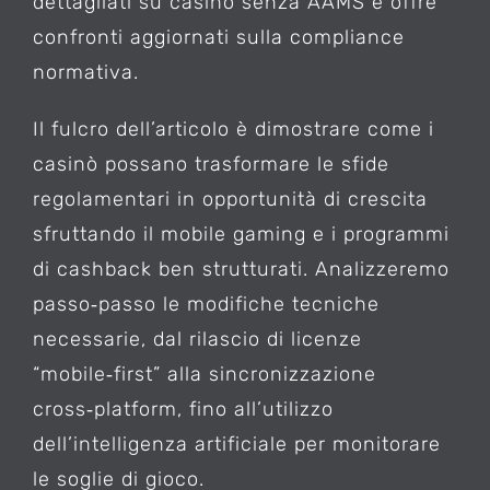
dettagliati su casino senza AAMS e offre
confronti aggiornati sulla compliance
normativa.
Il fulcro dell’articolo è dimostrare come i
casinò possano trasformare le sfide
regolamentari in opportunità di crescita
sfruttando il mobile gaming e i programmi
di cashback ben strutturati. Analizzeremo
passo‑passo le modifiche tecniche
necessarie, dal rilascio di licenze
“mobile‑first” alla sincronizzazione
cross‑platform, fino all’utilizzo
dell’intelligenza artificiale per monitorare
le soglie di gioco.