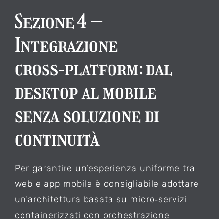
Sezione 4 –
Integrazione
cross‑platform: dal
desktop al mobile
senza soluzione di
continuità
Per garantire un’esperienza uniforme tra
web e app mobile è consigliabile adottare
un’architettura basata su micro‑servizi
containerizzati con orchestrazione