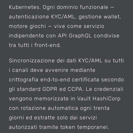
Kubernetes. Ogni dominio funzionale —
autenticazione KYC/AML, gestione wallet,
motore giochi — vive come servizio
indipendente con API GraphQL condivise
tra tutti i front‑end.
Sincronizzazione dei dati KYC/AML su tutti
i canali deve avvenire mediante
crittografia end‑to‑end certificata secondo
gli standard GDPR ed CCPA. Le credenziali
vengono memorizzate in Vault HashiCorp
con rotazione automatica ogni trenta
giorni ed estratte solo dai servizi
autorizzati tramite token temporanei.