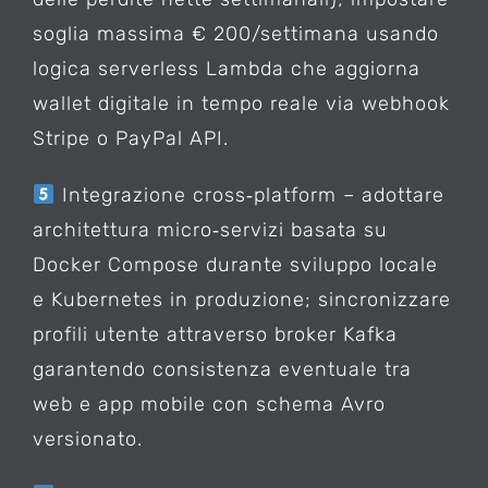
soglia massima € 200/settimana usando
logica serverless Lambda che aggiorna
wallet digitale in tempo reale via webhook
Stripe o PayPal API.
Integrazione cross‑platform – adottare
architettura micro‑servizi basata su
Docker Compose durante sviluppo locale
e Kubernetes in produzione; sincronizzare
profili utente attraverso broker Kafka
garantendo consistenza eventuale tra
web e app mobile con schema Avro
versionato.