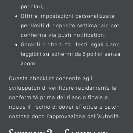
popolari;
Offrire impostazioni personalizzate
per limiti di deposito settimanale con
conferma via push notification;
Garantire che tutti i testi legali siano
leggibili su schermi da 5 pollici senza
zoom.
Questa checklist consente agli
sviluppatori di verificare rapidamente la
conformità prima del rilascio finale e
riduce il rischio di dover effettuare patch
costose dopo l’approvazione dell’autorità.