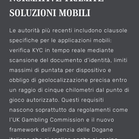
soluzioni mobili
Le autorità più recenti includono clausole
specifiche per le applicazioni mobili:
verifica KYC in tempo reale mediante
scansione del documento d’identità, limiti
massimi di puntata per dispositivo e
obbligo di geolocalizzazione precisa entro
un raggio di cinque chilometri dal punto di
gioco autorizzato. Questi requisiti
nascono soprattutto da regolamenti come
l’UK Gambling Commission e il nuovo
framework dell’Agenzia delle Dogane