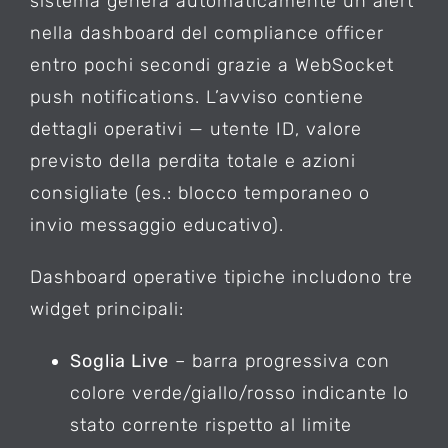
sistema genera automaticamente un alert
nella dashboard del compliance officer
entro pochi secondi grazie a WebSocket
push notifications. L’avviso contiene
dettagli operativi — utente ID, valore
previsto della perdita totale e azioni
consigliate (es.: blocco temporaneo o
invio messaggio educativo).
Dashboard operative tipiche includono tre
widget principali:
Soglia Live
– barra progressiva con
colore verde/giallo/rosso indicante lo
stato corrente rispetto al limite