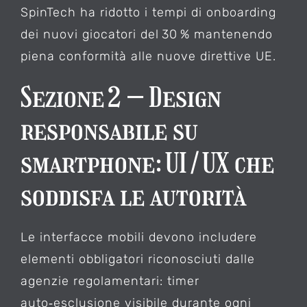
SpinTech ha ridotto i tempi di onboarding
dei nuovi giocatori del 30 % mantenendo
piena conformità alle nuove direttive UE.
Sezione 2 – Design
responsabile su
smartphone: UI/UX che
soddisfa le autorità
Le interfacce mobili devono includere
elementi obbligatori riconosciuti dalle
agenzie regolamentari: timer
auto‑esclusione visibile durante ogni