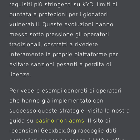
requisiti più stringenti su KYC, limiti di
puntata e protezioni per i giocatori
vulnerabili. Queste evoluzioni hanno
messo sotto pressione gli operatori
tradizionali, costretti a rivedere
interamente le proprie piattaforme per
evitare sanzioni pesanti e perdita di
licenze.
Per vedere esempi concreti di operatori
che hanno già implementato con
successo queste strategie, visita la nostra
guida su
casino non aams
. Il sito di
recensioni Geexbox.Org raccoglie dati