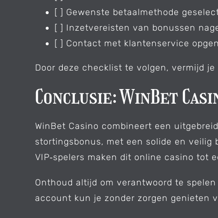
[ ] Gewenste betaalmethode geselec
[ ] Inzetvereisten van bonussen nag
[ ] Contact met klantenservice opge
Door deze checklist te volgen, vermijd j
Conclusie: WinBet Cas
WinBet Casino combineert een uitgebreid
stortingsbonus, met een solide en veilig 
VIP‑spelers maken dit online casino tot 
Onthoud altijd om verantwoord te spelen 
account kun je zonder zorgen genieten v