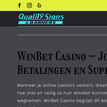
Skip
to
content
WinBet Casino – J
Betalingen en Sup
Wanneer je online casino’s verkent, draa
hoe snel en veilig ze hun winsten kunnen
wegnemen. WinBet Casino begrijpt dit al