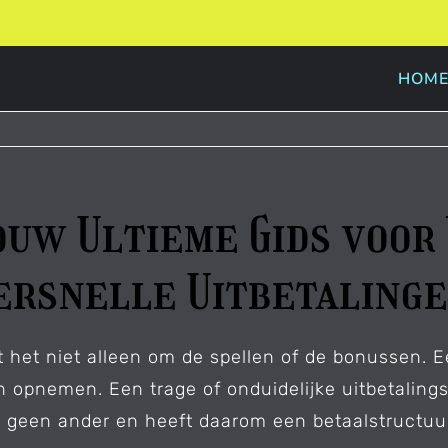
HOM
ouw Ultieme Gids voor 
ersnelle Uitbetaling
it het niet alleen om de spellen of de bonussen. 
 opnemen. Een trage of onduidelijke uitbetalings
s geen ander en heeft daarom een betaalstructuur