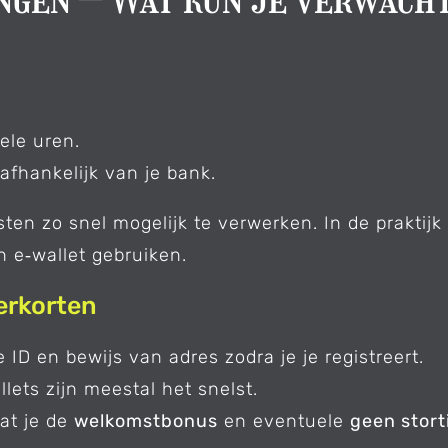
ele uren.
fhankelijk van je bank.
sten zo snel mogelijk te verwerken. In de praktij
 e‑wallet gebruiken.
verkorten
 ID en bewijs van adres zodra je je registreert.
lets zijn meestal het snelst.
at je de
welkomstbonus
en eventuele
geen stor