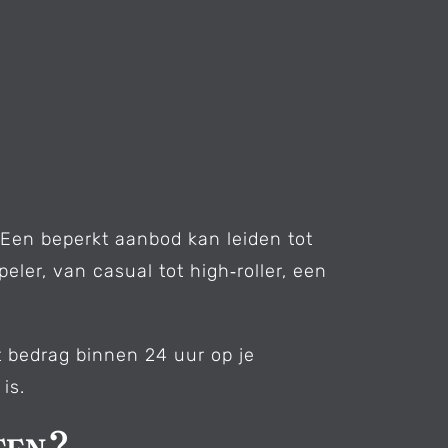
Een beperkt aanbod kan leiden tot
eler, van casual tot high‑roller, een
t bedrag binnen 24 uur op je
is.
ten?