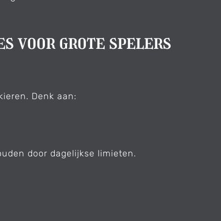
es voor grote spelers
kieren. Denk aan:
uden door dagelijkse limieten.