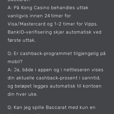
A: På Kong Casino behandles uttak
vanligvis innen 24 timer for
Visa/Mastercard og 1–2 timer for Vipps.
BankID‑verifisering skjer automatisk ved
første uttak.
Q: Er cashback‑programmet tilgjengelig på
mobil?
A: Ja, både i appen og i nettleseren vises
din aktuelle cashback‑prosent i sanntid,
og beløpet legges automatisk til kontoen
din hver uke.
Q: Kan jeg spille Baccarat med kun en