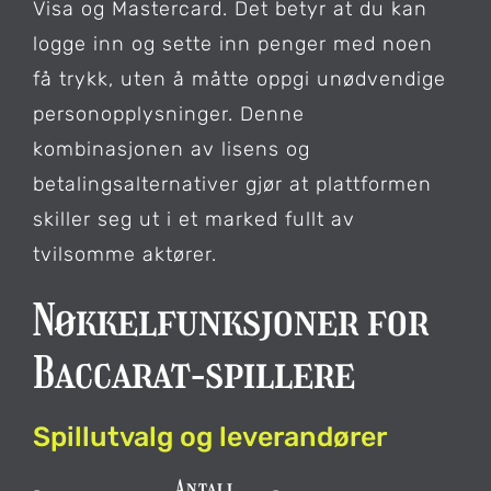
Visa og Mastercard. Det betyr at du kan
logge inn og sette inn penger med noen
få trykk, uten å måtte oppgi unødvendige
personopplysninger. Denne
kombinasjonen av lisens og
betalingsalternativer gjør at plattformen
skiller seg ut i et marked fullt av
tvilsomme aktører.
Nøkkelfunksjoner for
Baccarat‑spillere
Spillutvalg og leverandører
Antall