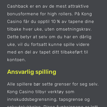
Cashback er en av de mest attraktive
bonusformene for high rollers. På Kong
Casino får du opptil 10 % av tapene dine
tilbake hver uke, uten omsetningskrav.
Dette betyr at selv om du har en dårlig
uke, vil du fortsatt kunne spille videre
med en del av tapet ditt tilbakeført til
kontoen.
Ansvarlig spilling
Alle spillere bør sette grenser for seg selv.
Kong Casino tilbyr verktøy som
innskuddsbegrensning, tapsgrense og