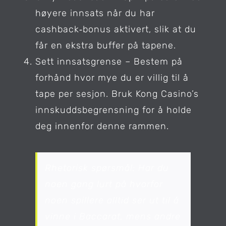
høyere innsats når du har
cashback‑bonus aktivert, slik at du
får en ekstra buffer på tapene.
Sett innsatsgrense – Bestem på
forhånd hvor mye du er villig til å
tape per sesjon. Bruk Kong Casino’s
innskuddsbegrensning for å holde
deg innenfor denne rammen.
Rhetorisk spørsmål: Har du
noen gang lurt på hvorfor
noen spillere alltid ser ut til å
vinne i Baccarat, mens andre