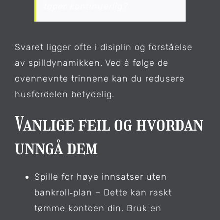
taper kontinuerlig?
Svaret ligger ofte i disiplin og forståelse
av spilldynamikken. Ved å følge de
ovennevnte trinnene kan du redusere
husfordelen betydelig.
Vanlige feil og hvordan
unngå dem
Spille for høye innsatser uten
bankroll‑plan – Dette kan raskt
tømme kontoen din. Bruk en