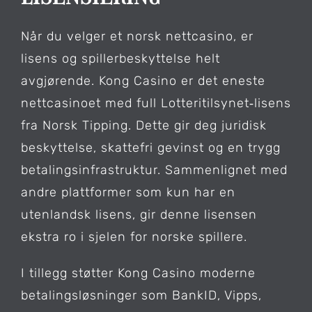
Når du velger et norsk nettcasino, er
lisens og spillerbeskyttelse helt
avgjørende. Kong Casino er det eneste
nettcasinoet med full Lotteritilsynet‑lisens
fra Norsk Tipping. Dette gir deg juridisk
beskyttelse, skattefri gevinst og en trygg
betalingsinfrastruktur. Sammenlignet med
andre plattformer som kun har en
utenlandsk lisens, gir denne lisensen
ekstra ro i sjelen for norske spillere.
I tillegg støtter Kong Casino moderne
betalingsløsninger som BankID, Vipps,