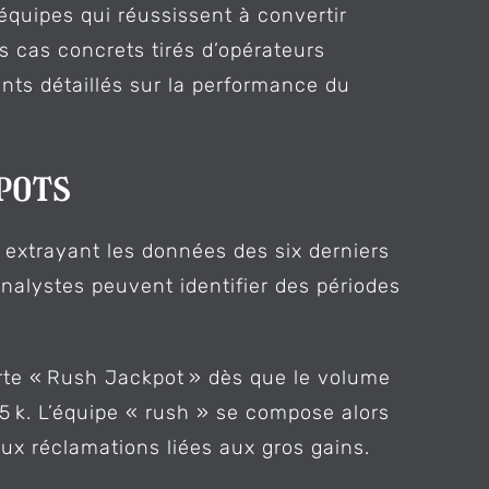
équipes qui réussissent à convertir
es cas concrets tirés d’opérateurs
ts détaillés sur la performance du
kpots
n extrayant les données des six derniers
nalystes peuvent identifier des périodes
rte « Rush Jackpot » dès que le volume
€5 k. L’équipe « rush » se compose alors
ux réclamations liées aux gros gains.