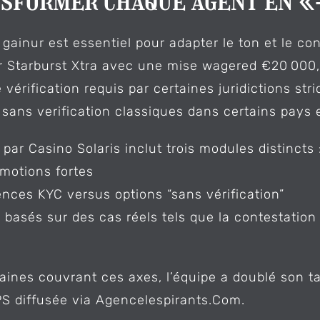
ansformer chaque agent en 
gainur est essentiel pour adapter le ton et le co
r Starburst Xtra avec une mise wagered €20 000,
vérification requis par certaines juridictions st
sans verification classiques dans certains pays
ar Casino Solaris inclut trois modules distincts 
motions fortes
nces KYC versus options “sans vérification”
e basés sur des cas réels tels que la contestatio
nes couvrant ces axes, l’équipe a doublé son tau
PS diffusée via Agencelespirants.Com.