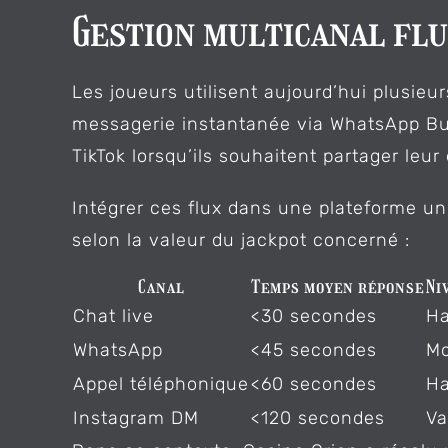
Gestion multicanal flui
Les joueurs utilisent aujourd’hui plusieur
messagerie instantanée via WhatsApp Bu
TikTok lorsqu’ils souhaitent partager leu
Intégrer ces flux dans une plateforme un
selon la valeur du jackpot concerné :
Canal
Temps moyen réponse
Ni
Chat live
<30 secondes
Ha
WhatsApp
<45 secondes
M
Appel téléphonique
<60 secondes
Ha
Instagram DM
<120 secondes
Va