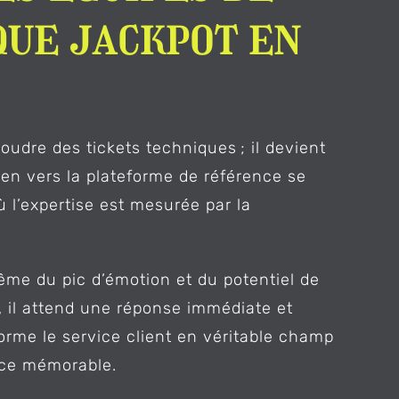
que jackpot en
oudre des tickets techniques ; il devient
ien vers la plateforme de référence se
 l’expertise est mesurée par la
ême du pic d’émotion et du potentiel de
», il attend une réponse immédiate et
orme le service client en véritable champ
ence mémorable.