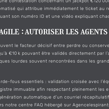
 une contestation concernant un jackpot €120 00
atisé qui attribue immédiatement le ticket au re
luant son numéro ID et une vidéo expliquant chaq
agile : autoriser les agents
vent le facteur décisif entre perdre ou conserver
squ’à €10 k pouvant être validés directement par 
hiques lourdes souvent rencontrées dans les gran
rde-fous essentiels : validation croisée avec l’
istre immuable afin respectant pleinement les ex
 génération automatique d’un courriel récapitula
ers notre centre FAQ hébergé sur Agencelespirant