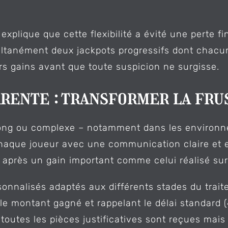
xplique que cette flexibilité a évité une perte f
tanément deux jackpots progressifs dont chacun 
urs gains avant que toute suspicion ne surgisse.
ente : transformer la frus
e long ou complexe – notamment dans les environn
chaque joueur avec une communication claire et e
 après un gain important comme celui réalisé su
nnalisés adaptés aux différents stades du trait
le montant gagné et rappelant le délai standard (4
 toutes les pièces justificatives sont reçues ma