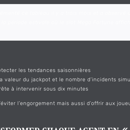
lémenté ce tableau il y a trois mois et a observ
a période estivale où le slot Mega Fortune afficha
étecter les tendances saisonnières
 la valeur du jackpot et le nombre d’incidents sim
ête à intervenir sous dix minutes
viter l’engorgement mais aussi d’offrir aux joueu