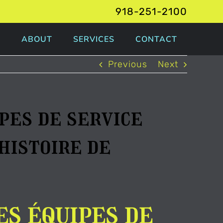
918-251-2100
E
ABOUT
SERVICES
CONTACT
Previous
Next
pes de service
histoire de
es équipes de