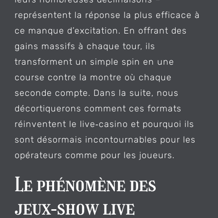
représentent la réponse la plus efficace à
ce manque d’excitation. En offrant des
gains massifs à chaque tour, ils
transforment un simple spin en une
course contre la montre où chaque
seconde compte. Dans la suite, nous
décortiquerons comment ces formats
réinventent le live‑casino et pourquoi ils
sont désormais incontournables pour les
opérateurs comme pour les joueurs.
Le phénomène des
jeux‑show live