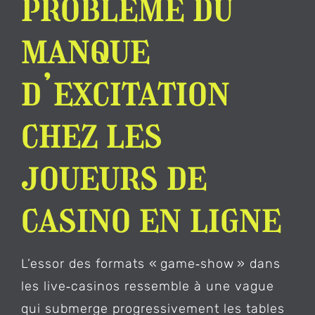
problème du
manque
d’excitation
chez les
joueurs de
casino en ligne
L’essor des formats « game‑show » dans
les live‑casinos ressemble à une vague
qui submerge progressivement les tables