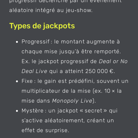
progressif déclenché par un événement
aléatoire intégré au jeu‑show.
Types de jackpots
Progressif : le montant augmente à
chaque mise jusqu’à être remporté.
Ex. le jackpot progressif de
Deal or No
Deal Live
qui a atteint 250 000 €.
Fixe : le gain est prédéfini, souvent un
multiplicateur de la mise (ex. 10 × la
mise dans
Monopoly Live
).
Mystère : un jackpot « secret » qui
s’active aléatoirement, créant un
effet de surprise.