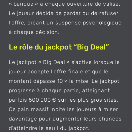
« banque » à chaque ouverture de valise.
Le joueur décide de garder ou de refuser
l’offre, créant un suspense psychologique
à chaque décision.
Le rôle du jackpot “Big Deal”
Le jackpot « Big Deal » s’active lorsque le
joueur accepte l’offre finale et que le
montant dépasse 10 × la mise. Le jackpot
progresse à chaque partie, atteignant
parfois 500 000 € sur les plus gros sites.
Ce gain massif incite les joueurs à miser
davantage pour augmenter leurs chances
d’atteindre le seuil du jackpot.