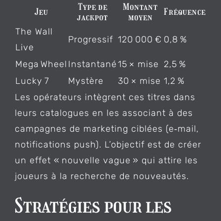
Type de
Montant
Jeu
Fréquence
jackpot
moyen
The Wall
Progressif
120 000 €
0,8 %
Live
Mega Wheel
Instantané
15 × mise
2,5 %
Lucky 7
Mystère
30 × mise
1,2 %
Les opérateurs intègrent ces titres dans
leurs catalogues en les associant à des
campagnes de marketing ciblées (e‑mail,
notifications push). L’objectif est de créer
un effet « nouvelle vague » qui attire les
joueurs à la recherche de nouveautés.
Stratégies pour les