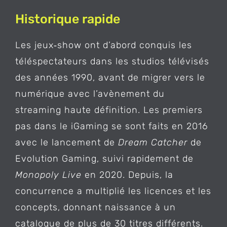
Historique rapide
Les jeux‑show ont d’abord conquis les
téléspectateurs dans les studios télévisés
des années 1990, avant de migrer vers le
numérique avec l’avènement du
streaming haute définition. Les premiers
pas dans le iGaming se sont faits en 2016
avec le lancement de
Dream Catcher
de
Evolution Gaming, suivi rapidement de
Monopoly Live
en 2020. Depuis, la
concurrence a multiplié les licences et les
concepts, donnant naissance à un
catalogue de plus de 30 titres différents.