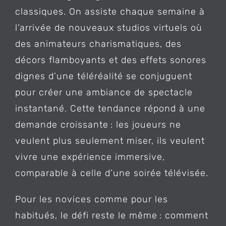
classiques. On assiste chaque semaine à
l’arrivée de nouveaux studios virtuels où
des animateurs charismatiques, des
décors flamboyants et des effets sonores
dignes d’une téléréalité se conjuguent
pour créer une ambiance de spectacle
instantané. Cette tendance répond à une
demande croissante : les joueurs ne
veulent plus seulement miser, ils veulent
vivre une expérience immersive,
comparable à celle d’une soirée télévisée.
Pour les novices comme pour les
habitués, le défi reste le même : comment