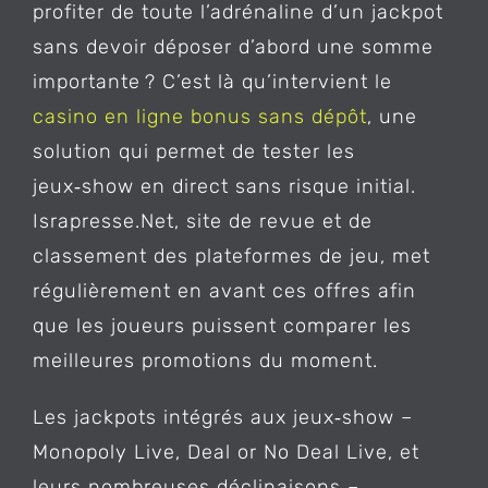
profiter de toute l’adrénaline d’un jackpot
sans devoir déposer d’abord une somme
importante ? C’est là qu’intervient le
casino en ligne bonus sans dépôt
, une
solution qui permet de tester les
jeux‑show en direct sans risque initial.
Israpresse.Net, site de revue et de
classement des plateformes de jeu, met
régulièrement en avant ces offres afin
que les joueurs puissent comparer les
meilleures promotions du moment.
Les jackpots intégrés aux jeux‑show –
Monopoly Live, Deal or No Deal Live, et
leurs nombreuses déclinaisons –