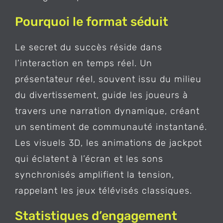
Pourquoi le format séduit
Le secret du succès réside dans
l’interaction en temps réel. Un
présentateur réel, souvent issu du milieu
du divertissement, guide les joueurs à
travers une narration dynamique, créant
un sentiment de communauté instantané.
Les visuels 3D, les animations de jackpot
qui éclatent à l’écran et les sons
synchronisés amplifient la tension,
rappelant les jeux télévisés classiques.
Statistiques d’engagement