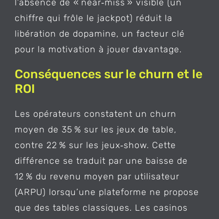
l’absence de « near‑miss » visible (un
chiffre qui frôle le jackpot) réduit la
libération de dopamine, un facteur clé
pour la motivation à jouer davantage.
Conséquences sur le churn et le
ROI
Les opérateurs constatent un churn
moyen de 35 % sur les jeux de table,
contre 22 % sur les jeux‑show. Cette
différence se traduit par une baisse de
12 % du revenu moyen par utilisateur
(ARPU) lorsqu’une plateforme ne propose
que des tables classiques. Les casinos