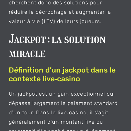
cherchent donc des solutions pour
réduire le décrochage et augmenter la
valeur à vie (LTV) de leurs joueurs.
Jackpot : la solution
miracle
Définition d’un jackpot dans le
contexte live‑casino
Un jackpot est un gain exceptionnel qui
dépasse largement le paiement standard
d’un tour. Dans le live‑casino, il s’agit
généralement d’un montant fixe ou