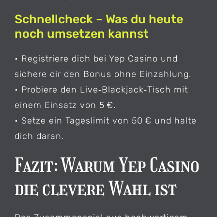
Schnellcheck – Was du heute
noch umsetzen kannst
• Registriere dich bei Yep Casino und
sichere dir den Bonus ohne Einzahlung.
• Probiere den Live‑Blackjack‑Tisch mit
einem Einsatz von 5 €.
• Setze ein Tageslimit von 50 € und halte
dich daran.
Fazit: Warum Yep Casino
die clevere Wahl ist