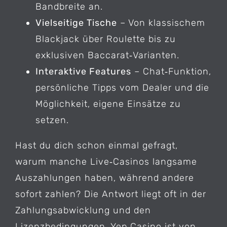
Bandbreite an.
Vielseitige Tische
– Von klassischem
Blackjack über Roulette bis zu
exklusiven Baccarat‑Varianten.
Interaktive Features
– Chat‑Funktion,
persönliche Tipps vom Dealer und die
Möglichkeit, eigene Einsätze zu
setzen.
Hast du dich schon einmal gefragt,
warum manche Live‑Casinos langsame
Auszahlungen haben, während andere
sofort zahlen? Die Antwort liegt oft in der
Zahlungsabwicklung und den
Lizenzbedingungen. Yep Casino ist von