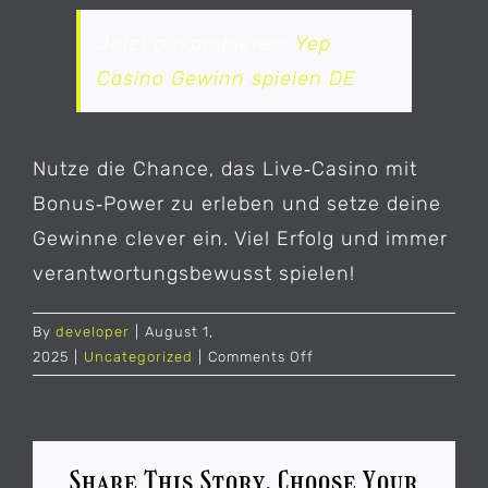
Jetzt ausprobieren:
Yep
Casino Gewinn spielen DE
Nutze die Chance, das Live‑Casino mit
Bonus‑Power zu erleben und setze deine
Gewinne clever ein. Viel Erfolg und immer
verantwortungsbewusst spielen!
By
developer
|
August 1,
on
2025
|
Uncategorized
|
Comments Off
Live‑Casino‑Erlebnis
und
Bonus‑Power:
So
Share This Story, Choose Your
holst