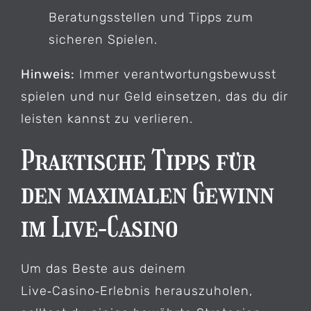
Beratungsstellen und Tipps zum
sicheren Spielen.
Hinweis:
Immer verantwortungsbewusst
spielen und nur Geld einsetzen, das du dir
leisten kannst zu verlieren.
Praktische Tipps für
den maximalen Gewinn
im Live‑Casino
Um das Beste aus deinem
Live‑Casino‑Erlebnis herauszuholen,