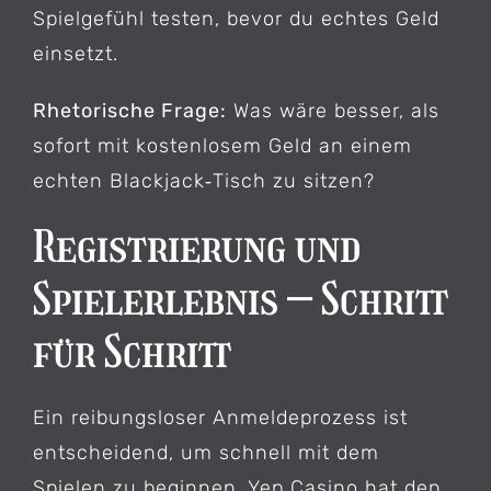
Spielgefühl testen, bevor du echtes Geld
einsetzt.
Rhetorische Frage:
Was wäre besser, als
sofort mit kostenlosem Geld an einem
echten Blackjack‑Tisch zu sitzen?
Registrierung und
Spielerlebnis – Schritt
für Schritt
Ein reibungsloser Anmeldeprozess ist
entscheidend, um schnell mit dem
Spielen zu beginnen. Yep Casino hat den