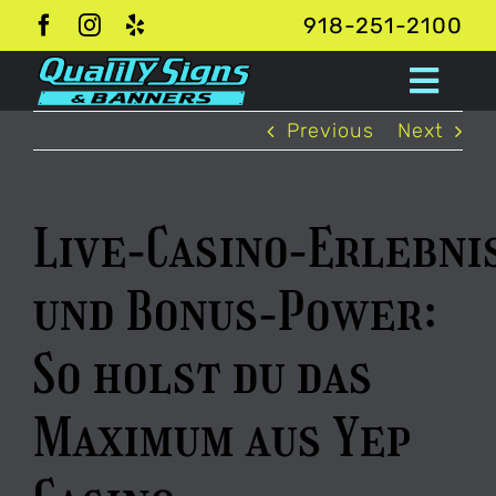
Skip
918-251-2100
to
content
Toggl
Previous
Next
Navig
HOME
ABOUT
Live‑Casino‑Erlebni
SERVICES
und Bonus‑Power:
So holst du das
CONTACT
Maximum aus Yep