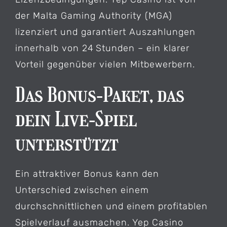
der Malta Gaming Authority (MGA)
lizenziert und garantiert Auszahlungen
innerhalb von 24 Stunden – ein klarer
Vorteil gegenüber vielen Mitbewerbern.
Das Bonus‑Paket, das
dein Live‑Spiel
unterstützt
Ein attraktiver Bonus kann den
Unterschied zwischen einem
durchschnittlichen und einem profitablen
Spielverlauf ausmachen. Yep Casino