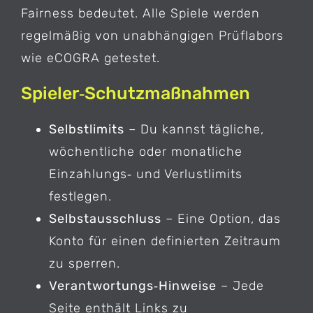
Fairness bedeutet. Alle Spiele werden
regelmäßig von unabhängigen Prüflabors
wie eCOGRA getestet.
Spieler‑Schutzmaßnahmen
Selbstlimits
– Du kannst tägliche,
wöchentliche oder monatliche
Einzahlungs‑ und Verlustlimits
festlegen.
Selbstausschluss
– Eine Option, das
Konto für einen definierten Zeitraum
zu sperren.
Verantwortungs‑Hinweise
– Jede
Seite enthält Links zu